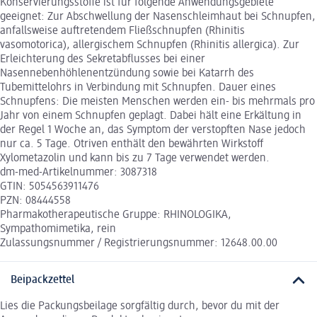
Konservierungsstoffe ist für folgende Anwendungsgebiete
geeignet: Zur Abschwellung der Nasenschleimhaut bei Schnupfen,
anfallsweise auftretendem Fließschnupfen (Rhinitis
vasomotorica), allergischem Schnupfen (Rhinitis allergica). Zur
Erleichterung des Sekretabflusses bei einer
Nasennebenhöhlenentzündung sowie bei Katarrh des
Tubemittelohrs in Verbindung mit Schnupfen. Dauer eines
Schnupfens: Die meisten Menschen werden ein- bis mehrmals pro
Jahr von einem Schnupfen geplagt. Dabei hält eine Erkältung in
der Regel 1 Woche an, das Symptom der verstopften Nase jedoch
nur ca. 5 Tage. Otriven enthält den bewährten Wirkstoff
Xylometazolin und kann bis zu 7 Tage verwendet werden.
dm-med-Artikelnummer: 3087318
GTIN: 5054563911476
PZN: 08444558
Pharmakotherapeutische Gruppe: RHINOLOGIKA,
Sympathomimetika, rein
Zulassungsnummer / Registrierungsnummer: 12648.00.00
Beipackzettel
Lies die Packungsbeilage sorgfältig durch, bevor du mit der