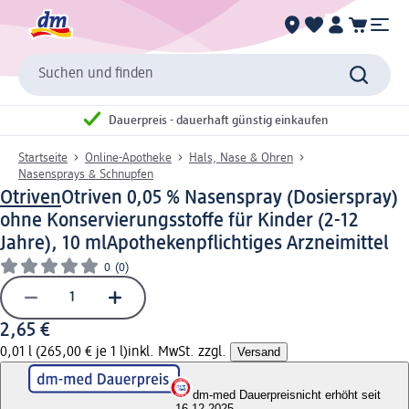
Suchen und finden
Dauerpreis - dauerhaft günstig einkaufen
Startseite
Online-Apotheke
Hals, Nase & Ohren
Nasensprays & Schnupfen
Otriven
Otriven 0,05 % Nasenspray (Dosierspray)
ohne Konservierungsstoffe für Kinder (2-12
Jahre), 10 ml
Apothekenpflichtiges Arzneimittel
0
(0)
2,65 €
0,01 l (265,00 € je 1 l)
inkl. MwSt. zzgl.
Versand
dm-med Dauerpreis
nicht erhöht seit
16.12.2025