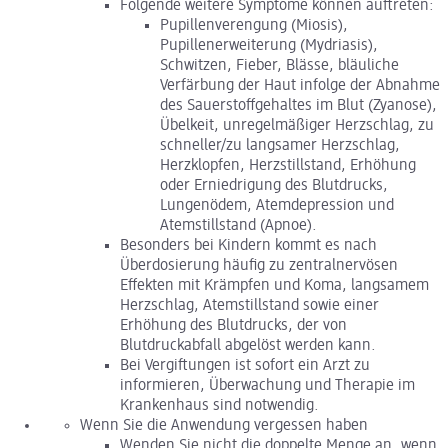
Folgende weitere Symptome können auftreten:
Pupillenverengung (Miosis),
Pupillenerweiterung (Mydriasis),
Schwitzen, Fieber, Blässe, bläuliche
Verfärbung der Haut infolge der Abnahme
des Sauerstoffgehaltes im Blut (Zyanose),
Übelkeit, unregelmäßiger Herzschlag, zu
schneller/zu langsamer Herzschlag,
Herzklopfen, Herzstillstand, Erhöhung
oder Erniedrigung des Blutdrucks,
Lungenödem, Atemdepression und
Atemstillstand (Apnoe).
Besonders bei Kindern kommt es nach
Überdosierung häufig zu zentralnervösen
Effekten mit Krämpfen und Koma, langsamem
Herzschlag, Atemstillstand sowie einer
Erhöhung des Blutdrucks, der von
Blutdruckabfall abgelöst werden kann.
Bei Vergiftungen ist sofort ein Arzt zu
informieren, Überwachung und Therapie im
Krankenhaus sind notwendig.
Wenn Sie die Anwendung vergessen haben
Wenden Sie nicht die doppelte Menge an, wenn