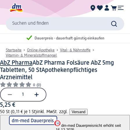
Suchen und finden
Dauerpreis - dauerhaft günstig einkaufen
Startseite
Online-Apotheke
Vital- & Nährstoffe
Vitamin- & Mineralstoffmangel
AbZ Pharma
AbZ Pharma Folsäure AbZ 5mg
Tabletten, 50 St
Apothekenpflichtiges
Arzneimittel
0
(0)
5,25 €
50 St (0,11 € je 1 St)
inkl. MwSt. zzgl.
Versand
dm-med Dauerpreis
nicht erhöht seit
16.12.2025