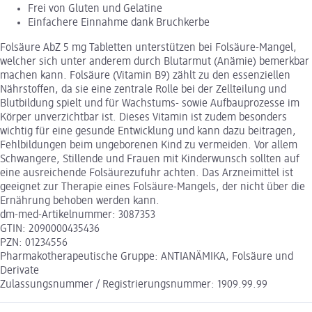
Frei von Gluten und Gelatine
Einfachere Einnahme dank Bruchkerbe
Folsäure AbZ 5 mg Tabletten unterstützen bei Folsäure-Mangel,
welcher sich unter anderem durch Blutarmut (Anämie) bemerkbar
machen kann. Folsäure (Vitamin B9) zählt zu den essenziellen
Nährstoffen, da sie eine zentrale Rolle bei der Zellteilung und
Blutbildung spielt und für Wachstums- sowie Aufbauprozesse im
Körper unverzichtbar ist. Dieses Vitamin ist zudem besonders
wichtig für eine gesunde Entwicklung und kann dazu beitragen,
Fehlbildungen beim ungeborenen Kind zu vermeiden. Vor allem
Schwangere, Stillende und Frauen mit Kinderwunsch sollten auf
eine ausreichende Folsäurezufuhr achten. Das Arzneimittel ist
geeignet zur Therapie eines Folsäure-Mangels, der nicht über die
Ernährung behoben werden kann.
dm-med-Artikelnummer: 3087353
GTIN: 2090000435436
PZN: 01234556
Pharmakotherapeutische Gruppe: ANTIANÄMIKA, Folsäure und
Derivate
Zulassungsnummer / Registrierungsnummer: 1909.99.99