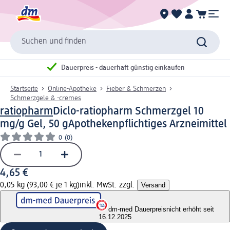
Suchen und finden
Dauerpreis - dauerhaft günstig einkaufen
Startseite
Online-Apotheke
Fieber & Schmerzen
Schmerzgele & -cremes
ratiopharm
Diclo-ratiopharm Schmerzgel 10
mg/g Gel, 50 g
Apothekenpflichtiges Arzneimittel
0
(0)
4,65 €
0,05 kg (93,00 € je 1 kg)
inkl. MwSt. zzgl.
Versand
dm-med Dauerpreis
nicht erhöht seit
16.12.2025