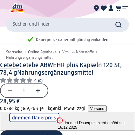
Suchen und finden
Dauerpreis - dauerhaft günstig einkaufen
Startseite
Online-Apotheke
Vital- & Nährstoffe
Nahrungsergänzungsmittel
Cetebe
Cetebe ABWEHR plus Kapseln 120 St,
78,4 g
Nahrungsergänzungsmittel
0
(0)
28,95 €
0,0784 kg (369,26 € je 1 kg)
inkl. MwSt. zzgl.
Versand
dm-med Dauerpreis
nicht erhöht seit
16.12.2025