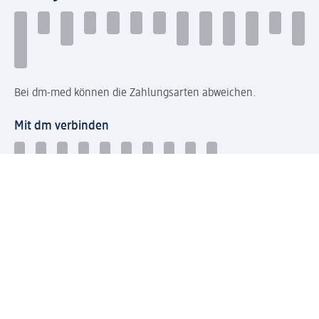
Bei dm-med können die Zahlungsarten abweichen.
Mit dm verbinden
Jetzt die dm-App herunterladen
Impressum dm
Datenschutz dm
Einwilligungsverwaltung
Nutzungsbedingungen