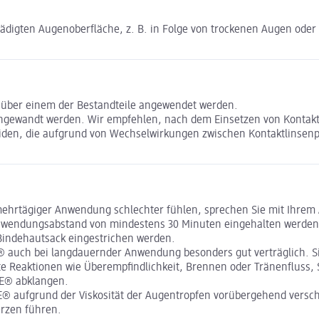
digten Augenoberfläche, z. B. in Folge von trockenen Augen oder 
enüber einem der Bestandteile angewendet werden.
gewandt werden. Wir empfehlen, nach dem Einsetzen von Kontakt
iden, die aufgrund von Wechselwirkungen zwischen Kontaktlinsen
mehrtägiger Anwendung schlechter fühlen, sprechen Sie mit Ihrem A
wendungsabstand von mindestens 30 Minuten eingehalten werden.
Bindehautsack eingestrichen werden.
E® auch bei langdauernder Anwendung besonders gut verträglich. S
te Reaktionen wie Überempfindlichkeit, Brennen oder Tränenfluss
RE® abklangen.
® aufgrund der Viskosität der Augentropfen vorübergehend versch
rzen führen.