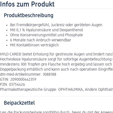
Infos zum Produkt
Produktbeschreibung
Bei Fremdkörpergefühl, Juckreiz oder geröteten Augen
Mit 0,1 % Hyaluronsäure und Dexpanthenol
Ohne Konservierungsmittel und Phosphate
6 Monate nach Anbruch verwendbar
Mit Kontaktlinsen verträglich
HYLO CARE® bietet Erholung für gestresste Augen und lindert rasc
Hochviskose Hyaluronsäure sorgt für sofortige Augenbefeuchtung 
mindestens 300 Tropfen pro Flasche hoch ergiebig und lassen sic
Doppelpackung erhältlich und kann auch nach operativen Eingrif
dm-med-Artikelnummer: 3088188
GTIN: 2090000442359
PZN: 03754426
Pharmakotherapeutische Gruppe: OPHTHALMIKA, Andere Ophthal
Beipackzettel
Lies die Packungsbeilage sorgfältig durch, bevor du mit der Anwe