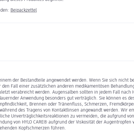
aden:
Beipackzettel
 einem der Bestandteile angewendet werden. Wenn Sie sich nicht 
Für den Fall einer zusätzlichen anderen medikamentösen Behandlu
etzt verabreicht werden. Augensalben sollten in jedem Fall nach
gdauernder Anwendung besonders gut verträglich. Sie können es de
pfindlichkeit, Brennen oder Tränenfluss, Schmerzen, Fremdkörper
ährend des Tragens von Kontaktlinsen angewandt werden. Wir emp
che Unverträglichkeitsreaktionen zu vermeiden, die aufgrund vo
endung von HYLO CARE® aufgrund der Viskosität der Augentropfen
ergehenden Kopfschmerzen führen.