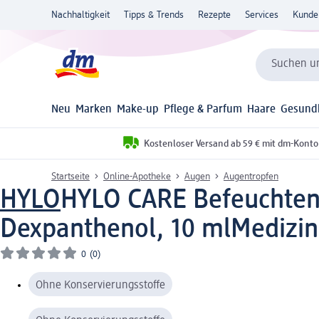
Nachhaltigkeit
Tipps & Trends
Rezepte
Services
Kunde
Suchen un
Neu
Marken
Make-up
Pflege & Parfum
Haare
Gesund
Kostenloser Versand ab 59 € mit dm-Konto
Startseite
Online-Apotheke
Augen
Augentropfen
HYLO
HYLO CARE Befeuchten
Dexpanthenol, 10 ml
Medizin
0
(0)
Ohne Konservierungsstoffe