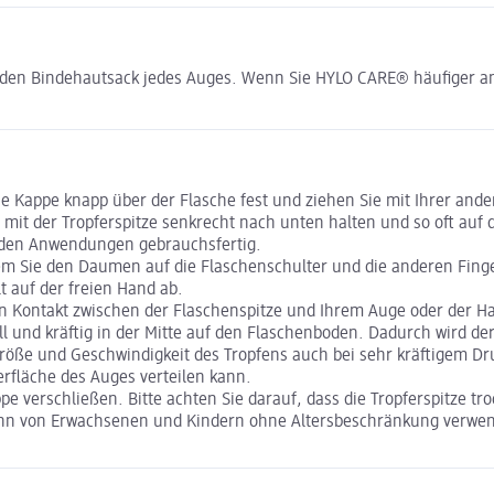
in den Bindehautsack jedes Auges. Wenn Sie HYLO CARE® häufiger 
e Kappe knapp über der Flasche fest und ziehen Sie mit Ihrer and
mit der Tropferspitze senkrecht nach unten halten und so oft auf 
genden Anwendungen gebrauchsfertig.
ndem Sie den Daumen auf die Flaschenschulter und die anderen Fin
t auf der freien Hand ab.
 Kontakt zwischen der Flaschenspitze und Ihrem Auge oder der Haut
ll und kräftig in der Mitte auf den Flaschenboden. Dadurch wird 
röße und Geschwindigkeit des Tropfens auch bei sehr kräftigem Dr
erfläche des Auges verteilen kann.
pe verschließen. Bitte achten Sie darauf, dass die Tropferspitze tro
ann von Erwachsenen und Kindern ohne Altersbeschränkung verwe