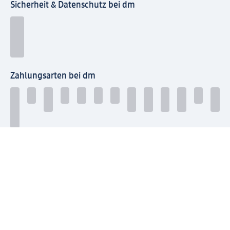
Sicherheit & Datenschutz bei dm
Zahlungsarten bei dm
Bei dm-med können die Zahlungsarten abweichen.
Mit dm verbinden
Jetzt die dm-App herunterladen