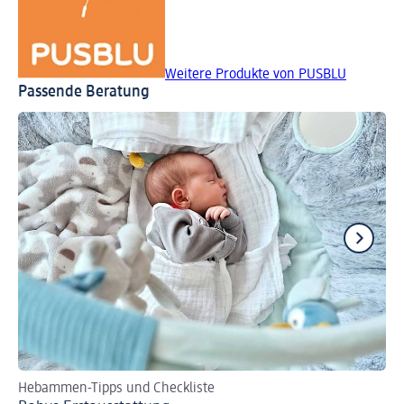
Weitere Produkte von PUSBLU
Passende Beratung
Hebammen-Tipps und Checkliste
Tip