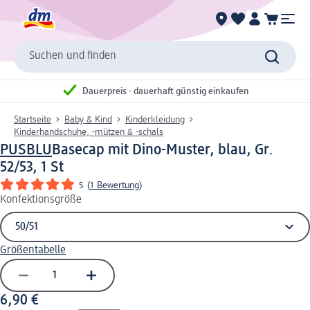
Suchen und finden
Dauerpreis - dauerhaft günstig einkaufen
Startseite
Baby & Kind
Kinderkleidung
Kinderhandschuhe, -mützen & -schals
PUSBLU
Basecap mit Dino-Muster, blau, Gr.
52/53, 1 St
5
(
1 Bewertung
)
Konfektionsgröße
Größentabelle
6,90 €