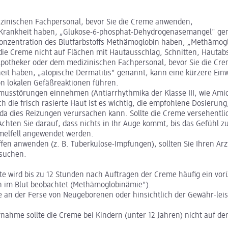
izinischen Fachpersonal, bevor Sie die Creme anwenden,
 Krankheit haben, „Glukose-6-phosphat-Dehydrogenasemangel" genan
tkonzentration des Blutfarbstoffs Methämoglobin haben, „Methämo
e Creme nicht auf Flächen mit Hautausschlag, Schnitten, Hauta
, Apotheker oder dem medizinischen Fachpersonal, bevor Sie die C
eit haben, „atopische Dermatitis" genannt, kann eine kürzere Einw
n lokalen Gefäßreaktionen führen.
musstörungen einnehmen (Antiarrhythmika der Klasse III, wie Amiod
die frisch rasierte Haut ist es wichtig, die empfohlene Dosierung
a dies Reizungen verursachen kann. Sollte die Creme versehentlich
chten Sie darauf, dass nichts in Ihr Auge kommt, bis das Gefühl zu
melfell angewendet werden.
en anwenden (z. B. Tuberkulose-Impfungen), sollten Sie Ihren Ar
fsuchen.
e wird bis zu 12 Stunden nach Auftragen der Creme häufig ein vorü
n im Blut beobachtet (Methämoglobinämie").
 an der Ferse von Neugeborenen oder hinsichtlich der Gewähr-leis
hme sollte die Creme bei Kindern (unter 12 Jahren) nicht auf der 