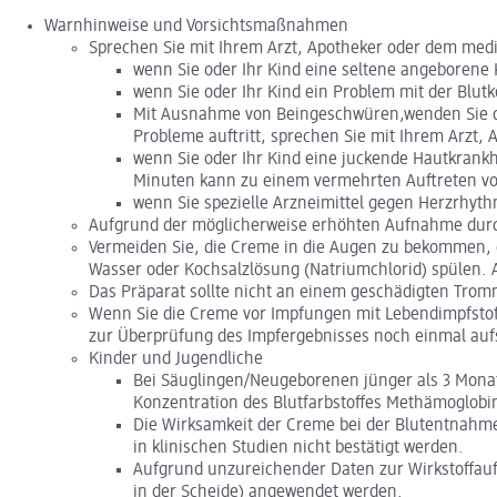
Warnhinweise und Vorsichtsmaßnahmen
Sprechen Sie mit Ihrem Arzt, Apotheker oder dem med
wenn Sie oder Ihr Kind eine seltene angeborene
wenn Sie oder Ihr Kind ein Problem mit der Blu
Mit Ausnahme von Beingeschwüren,wenden Sie di
Probleme auftritt, sprechen Sie mit Ihrem Arzt
wenn Sie oder Ihr Kind eine juckende Hautkrankh
Minuten kann zu einem vermehrten Auftreten vo
wenn Sie spezielle Arzneimittel gegen Herzrhyth
Aufgrund der möglicherweise erhöhten Aufnahme durch 
Vermeiden Sie, die Creme in die Augen zu bekommen, d
Wasser oder Kochsalzlösung (Natriumchlorid) spülen. A
Das Präparat sollte nicht an einem geschädigten Trom
Wenn Sie die Creme vor Impfungen mit Lebendimpfstoff
zur Überprüfung des Impfergebnisses noch einmal au
Kinder und Jugendliche
Bei Säuglingen/Neugeborenen jünger als 3 Monat
Konzentration des Blutfarbstoffes Methämoglobi
Die Wirksamkeit der Creme bei der Blutentnahme
in klinischen Studien nicht bestätigt werden.
Aufgrund unzureichender Daten zur Wirkstoffaufna
in der Scheide) angewendet werden.