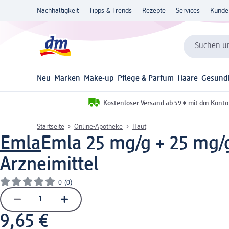
Nachhaltigkeit
Tipps & Trends
Rezepte
Services
Kunde
Suchen un
Neu
Marken
Make-up
Pflege & Parfum
Haare
Gesund
Kostenloser Versand ab 59 € mit dm-Konto
Startseite
Online-Apotheke
Haut
Emla
Emla 25 mg/g + 25 mg/g
Arzneimittel
0
(0)
9,65 €