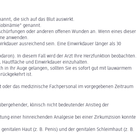
nt, die sich auf das Blut auswirkt.
globinämie" genannt.
bschürfungen oder anderen offenen Wunden an. Wenn eines dieser
reme anwenden.
irkdauer ausreichend sein. Eine Einwirkdauer länger als 30
aron). In diesem Fall wird der Arzt Ihre Herzfunktion beobachten.
, Hautfläche und Einwirkdauer einzuhalten.
 in Ihr Auge gelangen, sollten Sie es sofort gut mit lauwarmem
rückgekehrt ist.
zt oder das medizinische Fachpersonal im vorgegebenen Zeitraum
bergehender, klinisch nicht bedeutender Anstieg der
tung einer hinreichenden Analgesie bei einer Zirkumzision konnte
genitalen Haut (z. B. Penis) und der genitalen Schleimhaut (z. B.