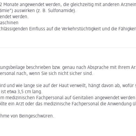
 12 Monate angewendet werden, die gleichzeitig mit anderen Arzneim
mie") auswirken (z. B. Sulfonamide).
wendet werden.
Maschinen
achlässigenden Einfluss auf die Verkehrstüchtigkeit und die Fähig
kungsbeilage beschrieben bzw. genau nach Absprache mit Ihrem Ar
rsonal nach, wenn Sie sich nicht sicher sind.
d und wie lange sie auf der Haut verweilt, hängt davon ab, wofür s
ist etwa 3,5 cm lang.
dem medizinischen Fachpersonal auf Genitalien angewendet werden
llte ein Arzt oder das medizinische Fachpersonal die Anwendung 
ahme von Beingeschwüren.