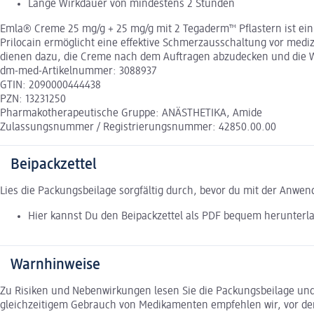
Lange Wirkdauer von mindestens 2 Stunden
Emla® Creme 25 mg/g + 25 mg/g mit 2 Tegaderm™ Pflastern ist ein 
Prilocain ermöglicht eine effektive Schmerzausschaltung vor medi
dienen dazu, die Creme nach dem Auftragen abzudecken und die Wi
dm-med-Artikelnummer: 3088937
GTIN: 2090000444438
PZN: 13231250
Pharmakotherapeutische Gruppe: ANÄSTHETIKA, Amide
Zulassungsnummer / Registrierungsnummer: 42850.00.00
Beipackzettel
Lies die Packungsbeilage sorgfältig durch, bevor du mit der Anwe
Hier kannst Du den Beipackzettel als PDF bequem herunterl
Warnhinweise
Zu Risiken und Nebenwirkungen lesen Sie die Packungsbeilage und f
gleichzeitigem Gebrauch von Medikamenten empfehlen wir, vor de