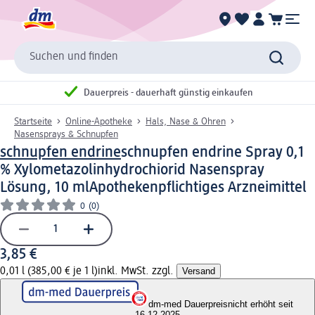
Suchen und finden
Dauerpreis - dauerhaft günstig einkaufen
Startseite
Online-Apotheke
Hals, Nase & Ohren
Nasensprays & Schnupfen
schnupfen endrine
schnupfen endrine Spray 0,1
% Xylometazolinhydrochiorid Nasenspray
Lösung, 10 ml
Apothekenpflichtiges Arzneimittel
0
(0)
3,85 €
0,01 l (385,00 € je 1 l)
inkl. MwSt. zzgl.
Versand
dm-med Dauerpreis
nicht erhöht seit
16.12.2025