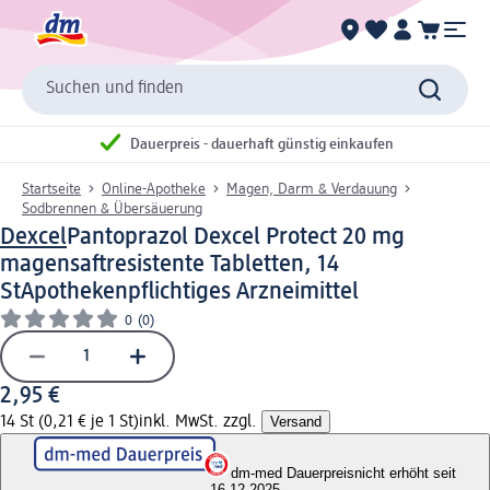
Suchen und finden
Dauerpreis - dauerhaft günstig einkaufen
Startseite
Online-Apotheke
Magen, Darm & Verdauung
Sodbrennen & Übersäuerung
Dexcel
Pantoprazol Dexcel Protect 20 mg
magensaftresistente Tabletten, 14
St
Apothekenpflichtiges Arzneimittel
0
(0)
2,95 €
14 St (0,21 € je 1 St)
inkl. MwSt. zzgl.
Versand
dm-med Dauerpreis
nicht erhöht seit
16.12.2025