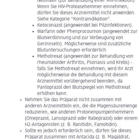
Nelfinavir (zur Behandlung einer HIV-Infektion).
Wenn Sie HIV-Proteasehemmer einnehmen,
dürfen Sie dieses Arzneimittel nicht anwenden.
Siehe Kategorie "Kontraindikation".
Ketoconazol (angewendet bei Pilzinfektionen).
Warfarin oder Phenprocoumon (angewendet zur
Blutverdünnung und zur Vorbeugung von
Gerinnseln). Möglicherweise sind zusätzliche
Blutuntersuchungen erforderlich.
Methotrexat (angewendet zur Behandlung von
rheumatoider Arthritis, Psoriasis und Krebs) -
falls Sie Methotrexat einnehmen, wird Ihr Arzt
möglicherweise die Behandlung mit diesem
Arzneimittel vorübergehend beenden, da
Pantoprazol den Blutspiegel von Methotrexat
erhöhen kann.
Nehmen Sie das Präparat nicht zusammen mit
anderen Arzneimitteln ein, die die Magensäuremenge
reduzieren, wie anderen Protonenpumpenhemmern
(Omeprazol, Lansoprazol oder Rabeprazol) oder einem
H2-Antagonisten (z. B. Ranitidin, Famotidin).
Sollte es jedoch erforderlich sein, dürfen Sie dieses
Präparat zusammen mit Antacida (z. B. Magaldrat,