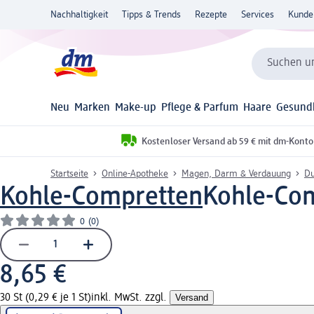
Nachhaltigkeit
Tipps & Trends
Rezepte
Services
Kunde
Suchen un
Neu
Marken
Make-up
Pflege & Parfum
Haare
Gesund
Kostenloser Versand ab 59 € mit dm-Konto
Startseite
Online-Apotheke
Magen, Darm & Verdauung
Du
Kohle-Compretten
Kohle-Com
0
(0)
8,65 €
30 St (0,29 € je 1 St)
inkl. MwSt. zzgl.
Versand