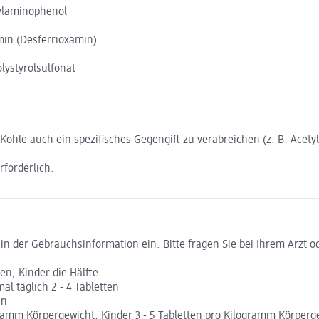
hylaminophenol
min (Desferrioxamin)
lystyrolsulfonat
 Kohle auch ein spezifisches Gegengift zu verabreichen (z. B. Acety
forderlich.
 der Gebrauchsinformation ein. Bitte fragen Sie bei Ihrem Arzt od
ten, Kinder die Hälfte.
l täglich 2 - 4 Tabletten
en
gramm Körpergewicht, Kinder 3 - 5 Tabletten pro Kilogramm Körperge