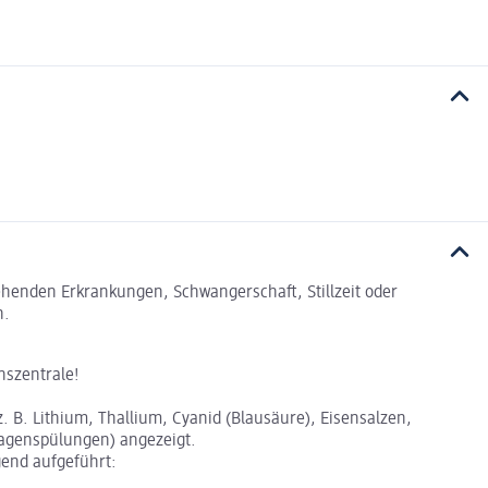
tehenden Erkrankungen, Schwangerschaft, Stillzeit oder
n.
nszentrale!
. B. Lithium, Thallium, Cyanid (Blausäure), Eisensalzen,
 Magenspülungen) angezeigt.
gend aufgeführt: