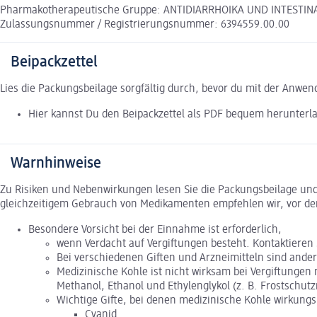
Pharmakotherapeutische Gruppe: ANTIDIARRHOIKA UND INTESTINAL
Zulassungsnummer / Registrierungsnummer: 6394559.00.00
Beipackzettel
Lies die Packungsbeilage sorgfältig durch, bevor du mit der Anwe
Hier kannst Du den Beipackzettel als PDF bequem herunterl
Warnhinweise
Zu Risiken und Nebenwirkungen lesen Sie die Packungsbeilage und f
gleichzeitigem Gebrauch von Medikamenten empfehlen wir, vor de
Besondere Vorsicht bei der Einnahme ist erforderlich,
wenn Verdacht auf Vergiftungen besteht. Kontaktieren S
Bei verschiedenen Giften und Arzneimitteln sind ande
Medizinische Kohle ist nicht wirksam bei Vergiftungen
Methanol, Ethanol und Ethylenglykol (z. B. Frostschut
Wichtige Gifte, bei denen medizinische Kohle wirkungsl
Cyanid