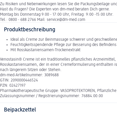
Zu Risiken und Nebenwirkungen lesen Sie die Packungsbeilage und f
Hast du Fragen? Die Experten von dm-med beraten Dich gerne.
Montag bis Donnerstag 9:00 - 17:00 Uhr, Freitag: 9:00 -15:00 Uhr.
Tel.: 0800 - 688 2766 Mail: service@dm-med.com
Produktbeschreibung
Ideal als Creme zur Beinmassage schwerer und geschwollen
Feuchtigkeitsspendende Pflege zur Besserung des Befinden
Mit Rosskastaniensamen-Trockenextrakt
Venostasin® Creme ist ein traditionelles pflanzliches Arzneimitte
Rosskastaniensamen, der in einer Cremeformulierung enthalten i
nach längerem Sitzen oder Stehen.
dm-med-Artikelnummer: 3089688
GTIN: 2090000446524
PZN: 02427197
Pharmakotherapeutische Gruppe: VASOPROTEKTOREN, Pflanzliche 
Zulassungsnummer / Registrierungsnummer: 76884.00.00
Beipackzettel