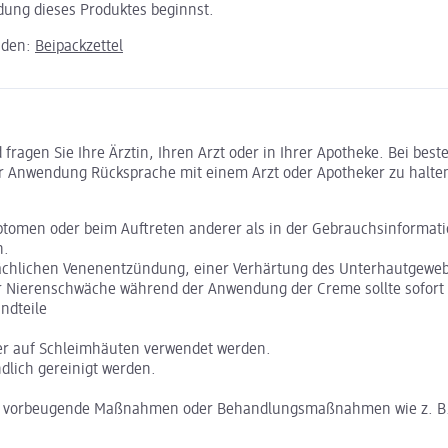
ndung dieses Produktes beginnst.
aden:
Beipackzettel
ragen Sie Ihre Ärztin, Ihren Arzt oder in Ihrer Apotheke. Bei bes
r Anwendung Rücksprache mit einem Arzt oder Apotheker zu halte
ptomen oder beim Auftreten anderer als in der Gebrauchsinformat
n.
flächlichen Venenentzündung, einer Verhärtung des Unterhautgeweb
er Nierenschwäche während der Anwendung der Creme sollte sofort e
ndteile
der auf Schleimhäuten verwendet werden.
dlich gereinigt werden.
e vorbeugende Maßnahmen oder Behandlungsmaßnahmen wie z. B. k