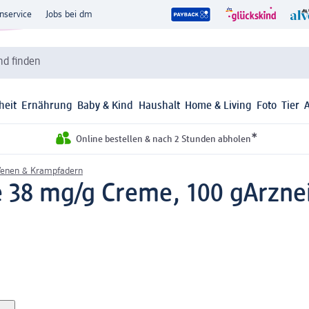
nservice
Jobs bei dm
d finden
heit
Ernährung
Baby & Kind
Haushalt
Home & Living
Foto
Tier
*
Online bestellen & nach 2 Stunden abholen
Venen & Krampfadern
 38 mg/g Creme, 100 g
Arzne