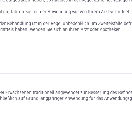
 aufgetragen haben, so hat dies in der Regel keine nachteiligen 
en, fahren Sie mit der Anwendung wie von Ihrem Arzt verordnet od
r Behandlung ist in der Regel unbedenklich. Im Zweifelsfalle befra
ittels haben, wenden Sie sich an Ihren Arzt oder Apotheker.
rd bei Erwachsenen traditionell angewendet zur Besserung des Befi
sschließlich auf Grund langjähriger Anwendung für das Anwendungsgeb