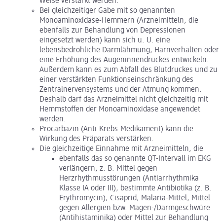
Weise verstärkt werden.
Bei gleichzeitiger Gabe mit so genannten
Monoaminoxidase-Hemmern (Arzneimitteln, die
ebenfalls zur Behandlung von Depressionen
eingesetzt werden) kann sich u. U. eine
lebensbedrohliche Darmlähmung, Harnverhalten oder
eine Erhöhung des Augeninnendruckes entwickeln.
Außerdem kann es zum Abfall des Blutdruckes und zu
einer verstärkten Funktionseinschränkung des
Zentralnervensystems und der Atmung kommen.
Deshalb darf das Arzneimittel nicht gleichzeitig mit
Hemmstoffen der Monoaminoxidase angewendet
werden.
Procarbazin (Anti-Krebs-Medikament) kann die
Wirkung des Präparats verstärken.
Die gleichzeitige Einnahme mit Arzneimitteln, die
ebenfalls das so genannte QT-Intervall im EKG
verlängern, z. B. Mittel gegen
Herzrhythmusstörungen (Antiarrhythmika
Klasse IA oder III), bestimmte Antibiotika (z. B.
Erythromycin), Cisaprid, Malaria-Mittel, Mittel
gegen Allergien bzw. Magen-/Darmgeschwüre
(Antihistaminika) oder Mittel zur Behandlung