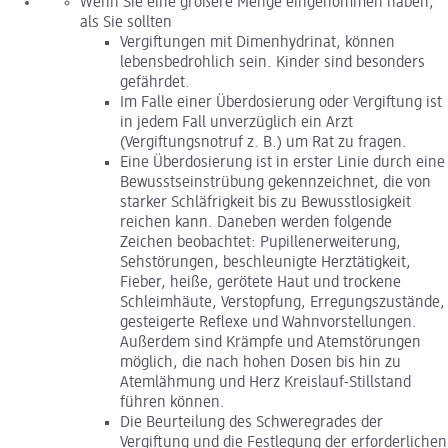
Wenn Sie eine größere Menge eingenommen haben,
als Sie sollten
Vergiftungen mit Dimenhydrinat, können
lebensbedrohlich sein. Kinder sind besonders
gefährdet.
Im Falle einer Überdosierung oder Vergiftung ist
in jedem Fall unverzüglich ein Arzt
(Vergiftungsnotruf z. B.) um Rat zu fragen.
Eine Überdosierung ist in erster Linie durch eine
Bewusstseinstrübung gekennzeichnet, die von
starker Schläfrigkeit bis zu Bewusstlosigkeit
reichen kann. Daneben werden folgende
Zeichen beobachtet: Pupillenerweiterung,
Sehstörungen, beschleunigte Herztätigkeit,
Fieber, heiße, gerötete Haut und trockene
Schleimhäute, Verstopfung, Erregungszustände,
gesteigerte Reflexe und Wahnvorstellungen.
Außerdem sind Krämpfe und Atemstörungen
möglich, die nach hohen Dosen bis hin zu
Atemlähmung und Herz Kreislauf-Stillstand
führen können.
Die Beurteilung des Schweregrades der
Vergiftung und die Festlegung der erforderlichen