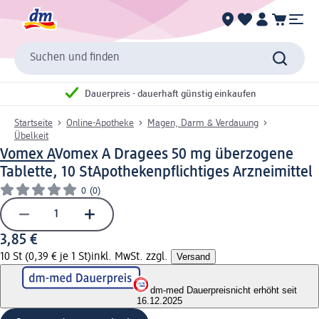
Suchen und finden
Dauerpreis - dauerhaft günstig einkaufen
Startseite
Online-Apotheke
Magen, Darm & Verdauung
Übelkeit
Vomex A
Vomex A Dragees 50 mg überzogene
Tablette, 10 St
Apothekenpflichtiges Arzneimittel
0
(0)
3,85 €
10 St (0,39 € je 1 St)
inkl. MwSt. zzgl.
Versand
dm-med Dauerpreis
nicht erhöht seit
16.12.2025