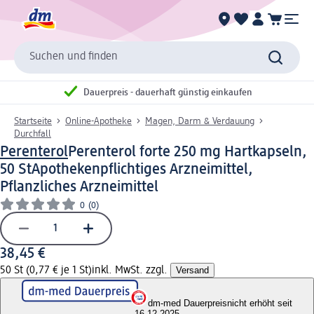
Suchen und finden
Dauerpreis - dauerhaft günstig einkaufen
Startseite
Online-Apotheke
Magen, Darm & Verdauung
Durchfall
Perenterol
Perenterol forte 250 mg Hartkapseln,
50 St
Apothekenpflichtiges Arzneimittel,
Pflanzliches Arzneimittel
0
(0)
38,45 €
50 St (0,77 € je 1 St)
inkl. MwSt. zzgl.
Versand
dm-med Dauerpreis
nicht erhöht seit
16.12.2025