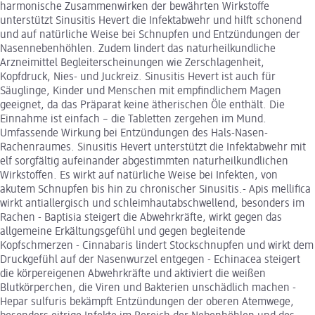
harmonische Zusammenwirken der bewährten Wirkstoffe
unterstützt Sinusitis Hevert die Infektabwehr und hilft schonend
und auf natürliche Weise bei Schnupfen und Entzündungen der
Nasennebenhöhlen. Zudem lindert das naturheilkundliche
Arzneimittel Begleiterscheinungen wie Zerschlagenheit,
Kopfdruck, Nies- und Juckreiz. Sinusitis Hevert ist auch für
Säuglinge, Kinder und Menschen mit empfindlichem Magen
geeignet, da das Präparat keine ätherischen Öle enthält. Die
Einnahme ist einfach – die Tabletten zergehen im Mund.
Umfassende Wirkung bei Entzündungen des Hals-Nasen-
Rachenraumes. Sinusitis Hevert unterstützt die Infektabwehr mit
elf sorgfältig aufeinander abgestimmten naturheilkundlichen
Wirkstoffen. Es wirkt auf natürliche Weise bei Infekten, von
akutem Schnupfen bis hin zu chronischer Sinusitis.- Apis mellifica
wirkt antiallergisch und schleimhautabschwellend, besonders im
Rachen - Baptisia steigert die Abwehrkräfte, wirkt gegen das
allgemeine Erkältungsgefühl und gegen begleitende
Kopfschmerzen - Cinnabaris lindert Stockschnupfen und wirkt dem
Druckgefühl auf der Nasenwurzel entgegen - Echinacea steigert
die körpereigenen Abwehrkräfte und aktiviert die weißen
Blutkörperchen, die Viren und Bakterien unschädlich machen -
Hepar sulfuris bekämpft Entzündungen der oberen Atemwege,