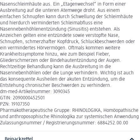
Nasenschleimhäute aus. Ein „Etagenwechsel“ in Form einer
Ausbreitung auf die unteren Atemwege droht. Aus einem
einfachen Schnupfen kann durch Schwellung der Schleimhäute
und hierdurch verminderten Schleimabfluss eine
Nasennebenhöhlenentzündung (Sinusitis) entstehen. Als
Anzeichen gelten eine entzündete sowie verstopfte Nase,
Schnupfen, schmerzhafter Kopfdruck, Schluckbeschwerden oder
ein vermindertes Hörvermögen. Oftmals kommen weitere
Krankheitssymptome hinzu, wie zum Beispiel Fieber,
Gliederschmerzen oder Bindehautentzündung der Augen.
Rechtzeitige Behandlung kann die Ausbreitung in die
Nasennebenhöhlen oder die Lunge verhindern. Wichtig ist auch
das konsequente Ausheilen der akuten Entzündung, um die
Entstehung chronischer Beschwerden zu verhindern.
dm-med-Artikelnummer: 3090345
GTIN: 2090000452501
PZN: 19107350
Pharmakotherapeutische Gruppe: RHINOLOGIKA, Homöopathische
und anthroposophische Rhinologika zur systemischen Anwendung
Zulassungsnummer / Registrierungsnummer: 6884252.00.00
Beipackzettel