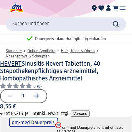
Suchen und finden
Dauerpreis - dauerhaft günstig einkaufen
Startseite
Online-Apotheke
Hals, Nase & Ohren
Nasensprays & Schnupfen
HEVERT
Sinusitis Hevert Tabletten, 40
St
Apothekenpflichtiges Arzneimittel,
Homöopathisches Arzneimittel
0
(0)
8,55 €
40 St (0,21 € je 1 St)
inkl. MwSt. zzgl.
Versand
dm-med Dauerpreis
nicht erhöht seit
16.12.2025