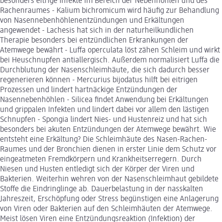
besonders eitrige Infekte im Bereich der Nebenhöhlen und des
Rachenraumes - Kalium bichromicum wird häufig zur Behandlung
von Nasennebenhöhlenentzündungen und Erkältungen
angewendet - Lachesis hat sich in der naturheilkundlichen
Therapie besonders bei entzündlichen Erkrankungen der
Atemwege bewährt - Luffa operculata löst zähen Schleim und wirkt
bei Heuschnupfen antiallergisch. Außerdem normalisiert Luffa die
Durchblutung der Nasenschleimhäute, die sich dadurch besser
regenerieren können - Mercurius bijodatus hilft bei eitrigen
Prozessen und lindert hartnäckige Entzündungen der
Nasennebenhöhlen - Silicea findet Anwendung bei Erkältungen
und grippalen Infekten und lindert dabei vor allem den lästigen
Schnupfen - Spongia lindert Nies- und Hustenreiz und hat sich
besonders bei akuten Entzündungen der Atemwege bewährt. Wie
entsteht eine Erkältung? Die Schleimhäute des Nasen-Rachen-
Raumes und der Bronchien dienen in erster Linie dem Schutz vor
eingeatmeten Fremdkörpern und Krankheitserregern. Durch
Niesen und Husten entledigt sich der Körper der Viren und
Bakterien. Weiterhin wehren von der Nasenschleimhaut gebildete
Stoffe die Eindringlinge ab. Dauerbelastung in der nasskalten
Jahreszeit, Erschöpfung oder Stress begünstigen eine Anlagerung
von Viren oder Bakterien auf den Schleimhäuten der Atemwege.
Meist lösen Viren eine Entzündungsreaktion (Infektion) der