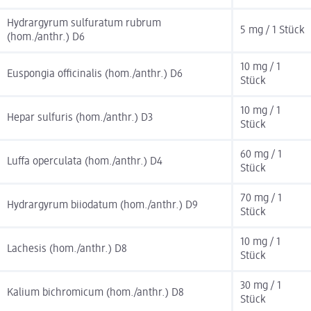
Hydrargyrum sulfuratum rubrum
5 mg / 1 Stück
(hom./anthr.) D6
10 mg / 1
Euspongia officinalis (hom./anthr.) D6
Stück
10 mg / 1
Hepar sulfuris (hom./anthr.) D3
Stück
60 mg / 1
Luffa operculata (hom./anthr.) D4
Stück
70 mg / 1
Hydrargyrum biiodatum (hom./anthr.) D9
Stück
10 mg / 1
Lachesis (hom./anthr.) D8
Stück
30 mg / 1
Kalium bichromicum (hom./anthr.) D8
Stück