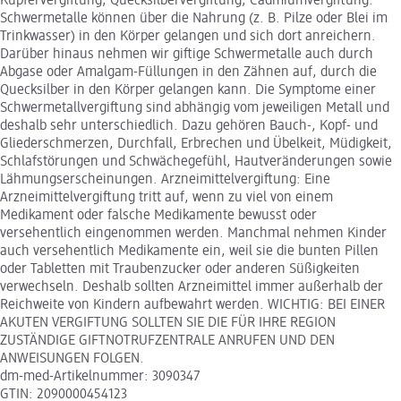
Kupfervergiftung; Quecksilbervergiftung; Cadmiumvergiftung.
Schwermetalle können über die Nahrung (z. B. Pilze oder Blei im
Trinkwasser) in den Körper gelangen und sich dort anreichern.
Darüber hinaus nehmen wir giftige Schwermetalle auch durch
Abgase oder Amalgam-Füllungen in den Zähnen auf, durch die
Quecksilber in den Körper gelangen kann. Die Symptome einer
Schwermetallvergiftung sind abhängig vom jeweiligen Metall und
deshalb sehr unterschiedlich. Dazu gehören Bauch-, Kopf- und
Gliederschmerzen, Durchfall, Erbrechen und Übelkeit, Müdigkeit,
Schlafstörungen und Schwächegefühl, Hautveränderungen sowie
Lähmungserscheinungen. Arzneimittelvergiftung: Eine
Arzneimittelvergiftung tritt auf, wenn zu viel von einem
Medikament oder falsche Medikamente bewusst oder
versehentlich eingenommen werden. Manchmal nehmen Kinder
auch versehentlich Medikamente ein, weil sie die bunten Pillen
oder Tabletten mit Traubenzucker oder anderen Süßigkeiten
verwechseln. Deshalb sollten Arzneimittel immer außerhalb der
Reichweite von Kindern aufbewahrt werden. WICHTIG: BEI EINER
AKUTEN VERGIFTUNG SOLLTEN SIE DIE FÜR IHRE REGION
ZUSTÄNDIGE GIFTNOTRUFZENTRALE ANRUFEN UND DEN
ANWEISUNGEN FOLGEN.
dm-med-Artikelnummer: 3090347
GTIN: 2090000454123