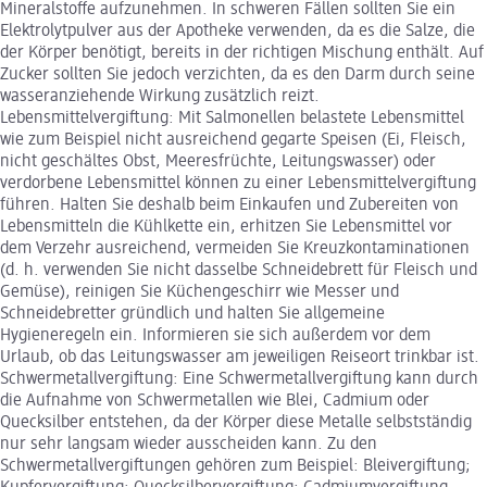
Mineralstoffe aufzunehmen. In schweren Fällen sollten Sie ein
Elektrolytpulver aus der Apotheke verwenden, da es die Salze, die
der Körper benötigt, bereits in der richtigen Mischung enthält. Auf
Zucker sollten Sie jedoch verzichten, da es den Darm durch seine
wasseranziehende Wirkung zusätzlich reizt.
Lebensmittelvergiftung: Mit Salmonellen belastete Lebensmittel
wie zum Beispiel nicht ausreichend gegarte Speisen (Ei, Fleisch,
nicht geschältes Obst, Meeresfrüchte, Leitungswasser) oder
verdorbene Lebensmittel können zu einer Lebensmittelvergiftung
führen. Halten Sie deshalb beim Einkaufen und Zubereiten von
Lebensmitteln die Kühlkette ein, erhitzen Sie Lebensmittel vor
dem Verzehr ausreichend, vermeiden Sie Kreuzkontaminationen
(d. h. verwenden Sie nicht dasselbe Schneidebrett für Fleisch und
Gemüse), reinigen Sie Küchengeschirr wie Messer und
Schneidebretter gründlich und halten Sie allgemeine
Hygieneregeln ein. Informieren sie sich außerdem vor dem
Urlaub, ob das Leitungswasser am jeweiligen Reiseort trinkbar ist.
Schwermetallvergiftung: Eine Schwermetallvergiftung kann durch
die Aufnahme von Schwermetallen wie Blei, Cadmium oder
Quecksilber entstehen, da der Körper diese Metalle selbstständig
nur sehr langsam wieder ausscheiden kann. Zu den
Schwermetallvergiftungen gehören zum Beispiel: Bleivergiftung;