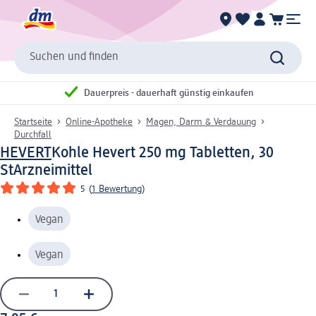
Suchen und finden
Dauerpreis - dauerhaft günstig einkaufen
Startseite
Online-Apotheke
Magen, Darm & Verdauung
Durchfall
HEVERT
Kohle Hevert 250 mg Tabletten, 30
St
Arzneimittel
5
(
1 Bewertung
)
Vegan
Vegan