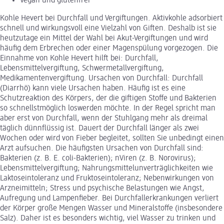
Vegan und glutenfrei
Kohle Hevert bei Durchfall und Vergiftungen. Aktivkohle adsorbiert
schnell und wirkungsvoll eine Vielzahl von Giften. Deshalb ist sie
heutzutage ein Mittel der Wahl bei Akut-Vergiftungen und wird
häufig dem Erbrechen oder einer Magenspülung vorgezogen. Die
Einnahme von Kohle Hevert hilft bei: Durchfall,
Lebensmittelvergiftung, Schwermetallvergiftung,
Medikamentenvergiftung. Ursachen von Durchfall: Durchfall
(Diarrhö) kann viele Ursachen haben. Häufig ist es eine
Schutzreaktion des Körpers, der die giftigen Stoffe und Bakterien
so schnellstmöglich loswerden möchte. In der Regel spricht man
aber erst von Durchfall, wenn der Stuhlgang mehr als dreimal
täglich dünnflüssig ist. Dauert der Durchfall länger als zwei
Wochen oder wird von Fieber begleitet, sollten Sie unbedingt einen
Arzt aufsuchen. Die häufigsten Ursachen von Durchfall sind:
Bakterien (z. B. E. coli-Bakterien); nViren (z. B. Norovirus);
Lebensmittelvergiftung; Nahrungsmittelunverträglichkeiten wie
Laktoseintoleranz und Fruktoseintoleranz; Nebenwirkungen von
Arzneimitteln; Stress und psychische Belastungen wie Angst,
Aufregung und Lampenfieber. Bei Durchfallerkrankungen verliert
der Körper große Mengen Wasser und Mineralstoffe (insbesondere
Salz). Daher ist es besonders wichtig, viel Wasser zu trinken und