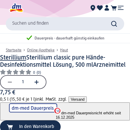
Suchen und finden
Dauerpreis - dauerhaft günstig einkaufen
Startseite
Online-Apotheke
Haut
Sterillium
Sterillium classic pure Hände-
Desinfektionsmittel Lösung, 500 ml
Arzneimittel
0
(0)
7,75 €
0,5 l (15,50 € je 1 l)
inkl. MwSt. zzgl.
Versand
dm-med Dauerpreis
nicht erhöht seit
16.12.2025
In den Warenkorb