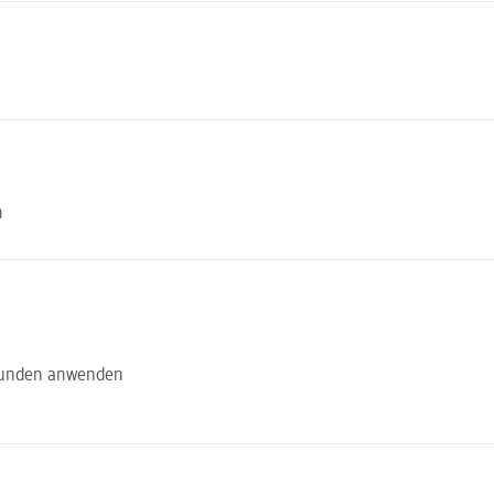
n
 Wunden anwenden