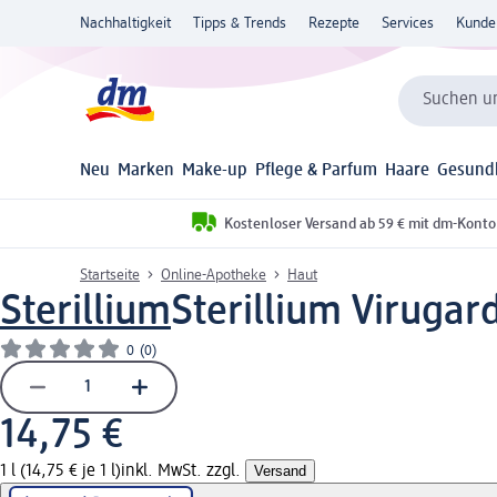
Nachhaltigkeit
Tipps & Trends
Rezepte
Services
Kunde
Suchen un
Neu
Marken
Make-up
Pflege & Parfum
Haare
Gesund
Kostenloser Versand ab 59 € mit dm-Konto
Startseite
Online-Apotheke
Haut
Sterillium
Sterillium Virugar
0
(0)
14,75 €
1 l (14,75 € je 1 l)
inkl. MwSt. zzgl.
Versand