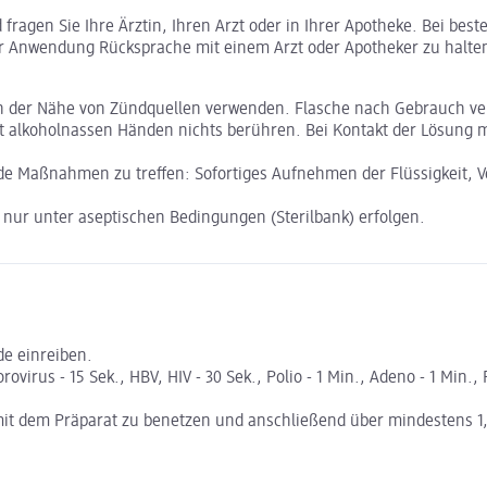
ragen Sie Ihre Ärztin, Ihren Arzt oder in Ihrer Apotheke. Bei bes
r Anwendung Rücksprache mit einem Arzt oder Apotheker zu halte
in der Nähe von Zündquellen verwenden. Flasche nach Gebrauch ve
t alkoholnassen Händen nichts berühren. Bei Kontakt der Lösung m
nde Maßnahmen zu treffen: Sofortiges Aufnehmen der Flüssigkeit, 
 nur unter aseptischen Bedingungen (Sterilbank) erfolgen.
de einreiben.
ovirus - 15 Sek., HBV, HIV - 30 Sek., Polio - 1 Min., Adeno - 1 Min.,
it dem Präparat zu benetzen und anschließend über mindestens 1,5