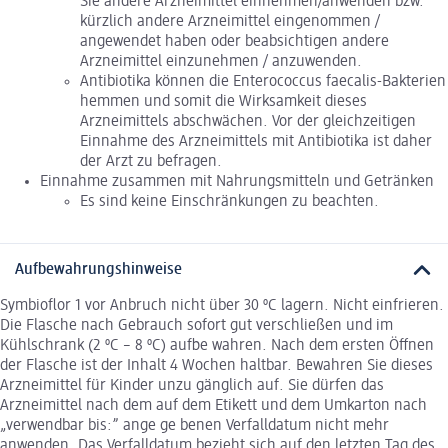
Sie andere Arzneimittel einnehmen/anwenden bzw.
kürzlich andere Arzneimittel eingenommen /
angewendet haben oder beabsichtigen andere
Arzneimittel einzunehmen / anzuwenden.
Antibiotika können die Enterococcus faecalis-Bakterien
hemmen und somit die Wirksamkeit dieses
Arzneimittels abschwächen. Vor der gleichzeitigen
Einnahme des Arzneimittels mit Antibiotika ist daher
der Arzt zu befragen.
Einnahme zusammen mit Nahrungsmitteln und Getränken
Es sind keine Einschränkungen zu beachten.
Aufbewahrungshinweise
Symbioflor 1 vor Anbruch nicht über 30 ºC lagern. Nicht einfrieren.
Die Flasche nach Gebrauch sofort gut verschließen und im
Kühlschrank (2 ºC – 8 ºC) aufbe wahren. Nach dem ersten Öffnen
der Flasche ist der Inhalt 4 Wochen haltbar. Bewahren Sie dieses
Arzneimittel für Kinder unzu gänglich auf. Sie dürfen das
Arzneimittel nach dem auf dem Etikett und dem Umkarton nach
„verwendbar bis:” ange ge benen Verfalldatum nicht mehr
anwenden. Das Verfalldatum bezieht sich auf den letzten Tag des