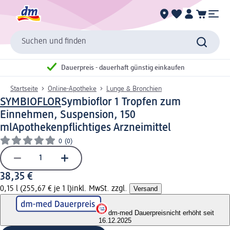
Suchen und finden
Dauerpreis - dauerhaft günstig einkaufen
Startseite
Online-Apotheke
Lunge & Bronchien
SYMBIOFLOR
Symbioflor 1 Tropfen zum
Einnehmen, Suspension, 150
ml
Apothekenpflichtiges Arzneimittel
0
(0)
38,35 €
0,15 l (255,67 € je 1 l)
inkl. MwSt. zzgl.
Versand
dm-med Dauerpreis
nicht erhöht seit
16.12.2025