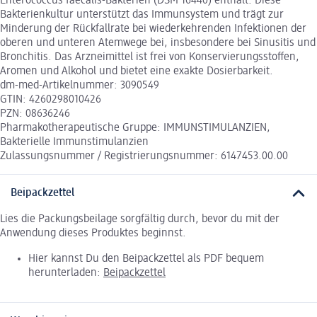
Enterococcus faecalis-Bakterien (DSM 16440) enthält. Diese
Bakterienkultur unterstützt das Immunsystem und trägt zur
Minderung der Rückfallrate bei wiederkehrenden Infektionen der
oberen und unteren Atemwege bei, insbesondere bei Sinusitis und
Bronchitis. Das Arzneimittel ist frei von Konservierungsstoffen,
Aromen und Alkohol und bietet eine exakte Dosierbarkeit.
dm-med-Artikelnummer: 3090549
GTIN: 4260298010426
PZN: 08636246
Pharmakotherapeutische Gruppe: IMMUNSTIMULANZIEN,
Bakterielle Immunstimulanzien
Zulassungsnummer / Registrierungsnummer: 6147453.00.00
Beipackzettel
Lies die Packungsbeilage sorgfältig durch, bevor du mit der
Anwendung dieses Produktes beginnst.
Hier kannst Du den Beipackzettel als PDF bequem
herunterladen:
Beipackzettel