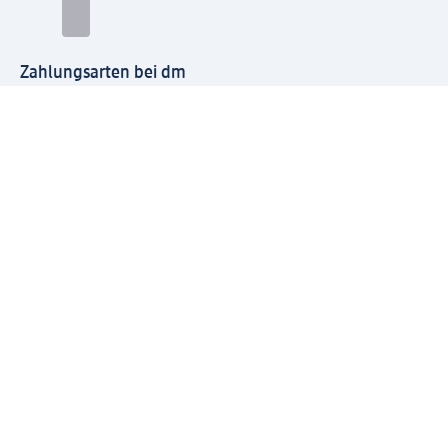
Zahlungsarten bei dm
Bei dm-med können die Zahlungsarten abweichen.
Mit dm verbinden
Jetzt die dm-App herunterladen