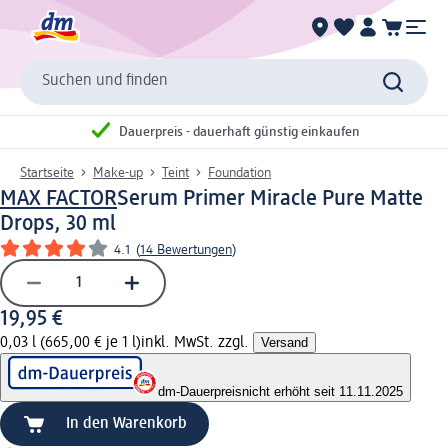
Suchen und finden
Dauerpreis - dauerhaft günstig einkaufen
Startseite
Make-up
Teint
Foundation
MAX FACTOR
Serum Primer Miracle Pure Matte
Drops, 30 ml
4.1
(
14 Bewertungen
)
19,95 €
0,03 l (665,00 € je 1 l)
inkl. MwSt. zzgl.
Versand
dm-Dauerpreis
nicht erhöht seit 11.11.2025
In den Warenkorb