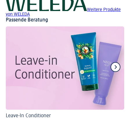
Weitere Produkte
von WELEDA
Passende Beratung
Leave-In Conditioner
Ti
Wa