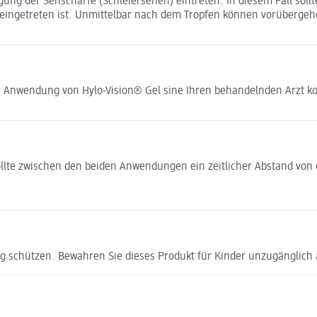
g der Sehschärfe (Schleiersehen) eintreten. In diesem Fall sollt
r eingetreten ist. Unmittelbar nach dem Tropfen können vorüberge
er Anwendung von Hylo-Vision® Gel sine Ihren behandelnden Arzt ko
llte zwischen den beiden Anwendungen ein zeitlicher Abstand von c
ung schützen. Bewahren Sie dieses Produkt für Kinder unzugänglich 