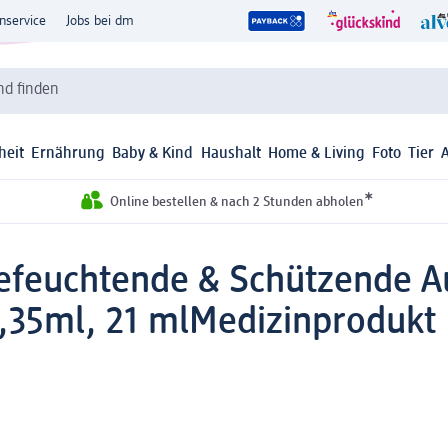
nservice
Jobs bei dm
d finden
heit
Ernährung
Baby & Kind
Haushalt
Home & Living
Foto
Tier
*
Online bestellen & nach 2 Stunden abholen
feuchtende & Schützende Au
0,35ml, 21 ml
Medizinprodukt