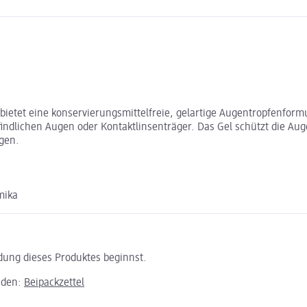
bietet eine konservierungsmittelfreie, gelartige Augentropfenform
ndlichen Augen oder Kontaktlinsenträger. Das Gel schützt die Aug
ugen.
mika
ndung dieses Produktes beginnst.
aden:
Beipackzettel