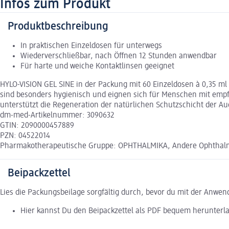
Infos zum Produkt
Produktbeschreibung
In praktischen Einzeldosen für unterwegs
Wiederverschließbar, nach Öffnen 12 Stunden anwendbar
Für harte und weiche Kontaktlinsen geeignet
HYLO-VISION GEL SINE in der Packung mit 60 Einzeldosen à 0,35 ml 
sind besonders hygienisch und eignen sich für Menschen mit empfi
unterstützt die Regeneration der natürlichen Schutzschicht der A
dm-med-Artikelnummer: 3090632
GTIN: 2090000457889
PZN: 04522014
Pharmakotherapeutische Gruppe: OPHTHALMIKA, Andere Ophthal
Beipackzettel
Lies die Packungsbeilage sorgfältig durch, bevor du mit der Anwe
Hier kannst Du den Beipackzettel als PDF bequem herunterl