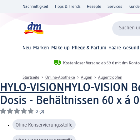
Nachhaltigkeit
Tipps & Trends
Rezepte
Services
Kunde
Suchen un
Neu
Marken
Make-up
Pflege & Parfum
Haare
Gesund
Kostenloser Versand ab 59 € mit dm-Konto
Startseite
Online-Apotheke
Augen
Augentropfen
HYLO-VISION
HYLO-VISION Be
Dosis - Behältnissen 60 x á 
0
(0)
Ohne Konservierungsstoffe