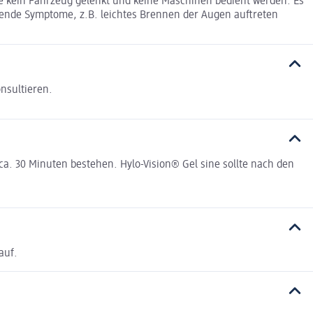
e kein Fahrzeug gelenkt und keine Maschinen bedient werden. Es
hende Symptome, z.B. leichtes Brennen der Augen auftreten
nsultieren.
a. 30 Minuten bestehen. Hylo-Vision® Gel sine sollte nach den
auf.