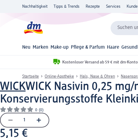
Nachhaltigkeit
Tipps & Trends
Rezepte
Services
Kunde
Suchen un
Neu
Marken
Make-up
Pflege & Parfum
Haare
Gesund
Kostenloser Versand ab 59 € mit dm-Konto
Startseite
Online-Apotheke
Hals, Nase & Ohren
Nasenspr
WICK
WICK Nasivin 0,25 mg/
Konservierungsstoffe Kleink
0
(0)
5,15 €