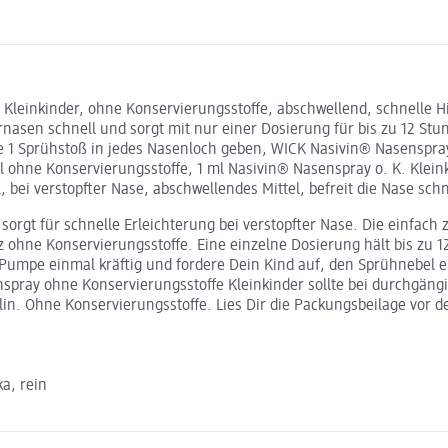
leinkinder, ohne Konservierungsstoffe, abschwellend, schnelle Hilf
ernasen schnell und sorgt mit nur einer Dosierung für bis zu 12 S
je 1 Sprühstoß in jedes Nasenloch geben, WICK Nasivin® Nasenspray
ohne Konservierungsstoffe, 1 ml Nasivin® Nasenspray o. K. Kleink
 bei verstopfter Nase, abschwellendes Mittel, befreit die Nase schne
orgt für schnelle Erleichterung bei verstopfter Nase. Die einfach
anz ohne Konservierungsstoffe. Eine einzelne Dosierung hält bis z
n. Pumpe einmal kräftig und fordere Dein Kind auf, den Sprühnebel
nspray ohne Konservierungsstoffe Kleinkinder sollte bei durchgän
zolin. Ohne Konservierungsstoffe. Lies Dir die Packungsbeilage vor
a, rein