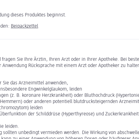
ndung dieses Produktes beginnst.
aden:
Beipackzettel
ragen Sie Ihre Ärztin, Ihren Arzt oder in Ihrer Apotheke. Bei bes
r Anwendung Rücksprache mit einem Arzt oder Apotheker zu halte
or Sie das Arzneimittel anwenden,
insbesondere Engwinkelglaukom, leiden
en (z. B. koronare Herzkrankheit) oder Bluthochdruck (Hypertonie
mmern) oder anderen potentiell blutdrucksteigernden Arzneimit
chromozytom) leiden
 Überfunktion der Schilddrüse (Hyperthyreose) und Zuckerkrankheit 
e leiden.
 sollten unbedingt vermieden werden. Die Wirkung von abschwel
es kann zu einer Anwendung von höheren Dosen oder häufigerer A