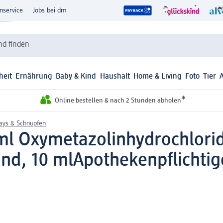
nservice
Jobs bei dm
d finden
heit
Ernährung
Baby & Kind
Haushalt
Home & Living
Foto
Tier
*
Online bestellen & nach 2 Stunden abholen
ays & Schnupfen
ml Oxymetazolinhydrochlori
ind, 10 ml
Apothekenpflichtig