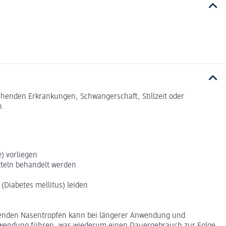
tehenden Erkrankungen, Schwangerschaft, Stillzeit oder
n.
) vorliegen
teln behandelt werden
(Diabetes mellitus) leiden
lenden Nasentropfen kann bei längerer Anwendung und
nwendung führen, was wiederum einen Dauergebrauch zur Folge