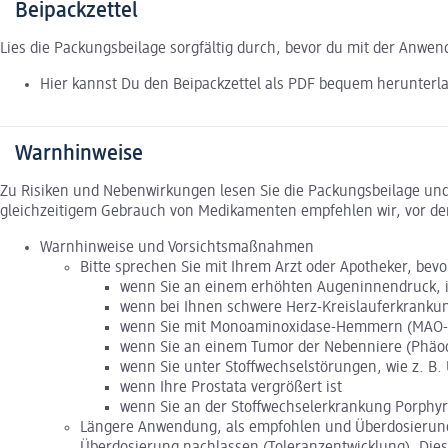
Beipackzettel
Lies die Packungsbeilage sorgfältig durch, bevor du mit der Anwe
Hier kannst Du den Beipackzettel als PDF bequem herunterl
Warnhinweise
Zu Risiken und Nebenwirkungen lesen Sie die Packungsbeilage und f
gleichzeitigem Gebrauch von Medikamenten empfehlen wir, vor de
Warnhinweise und Vorsichtsmaßnahmen
Bitte sprechen Sie mit Ihrem Arzt oder Apotheker, bev
wenn Sie an einem erhöhten Augeninnendruck, 
wenn bei Ihnen schwere Herz-Kreislauferkrankung
wenn Sie mit Monoaminoxidase-Hemmern (MAO-He
wenn Sie an einem Tumor der Nebenniere (Phäo
wenn Sie unter Stoffwechselstörungen, wie z. B.
wenn Ihre Prostata vergrößert ist
wenn Sie an der Stoffwechselerkrankung Porphyri
Längere Anwendung, als empfohlen und Überdosierung
Überdosierung nachlassen (Toleranzentwicklung). Di