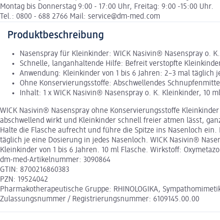
Montag bis Donnerstag 9:00 - 17:00 Uhr, Freitag: 9:00 -15:00 Uhr.
Tel.: 0800 - 688 2766 Mail: service@dm-med.com
Produktbeschreibung
Nasenspray für Kleinkinder: WICK Nasivin® Nasenspray o. K. K
Schnelle, langanhaltende Hilfe: Befreit verstopfte Kleinkind
Anwendung: Kleinkinder von 1 bis 6 Jahren: 2–3 mal täglich 
Ohne Konservierungsstoffe: Abschwellendes Schnupfenmittel 
Inhalt: 1 x WICK Nasivin® Nasenspray o. K. Kleinkinder, 10 ml,
WICK Nasivin® Nasenspray ohne Konservierungsstoffe Kleinkinder s
abschwellend wirkt und Kleinkinder schnell freier atmen lässt, g
Halte die Flasche aufrecht und führe die Spitze ins Nasenloch ei
täglich je eine Dosierung in jedes Nasenloch. WICK Nasivin® Nase
Kleinkinder von 1 bis 6 Jahren. 10 ml Flasche. Wirkstoff: Oxymeta
dm-med-Artikelnummer: 3090864
GTIN: 8700216860383
PZN: 19524042
Pharmakotherapeutische Gruppe: RHINOLOGIKA, Sympathomimetik
Zulassungsnummer / Registrierungsnummer: 6109145.00.00