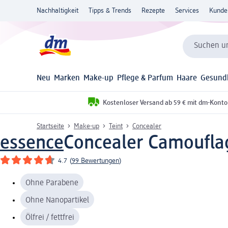
Nachhaltigkeit
Tipps & Trends
Rezepte
Services
Kunde
Suchen un
Neu
Marken
Make-up
Pflege & Parfum
Haare
Gesund
Kostenloser Versand ab 59 € mit dm-Konto
Startseite
Make-up
Teint
Concealer
essence
Concealer Camouflag
4.7
(
99 Bewertungen
)
Ohne Parabene
Ohne Nanopartikel
Ölfrei / fettfrei