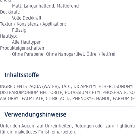
Effekt:
Matt, Langanhaltend, Mattierend
Deckkraft:
Volle Deckkraft
Textur / Konsistenz / Applikation:
Flüssig
Hauttyp:
Alle Hauttypen
Produkteigenschaften:
Ohne Parabene, Ohne Nanopartikel, Ölfrei / fettfrei
Inhaltsstoffe
INGREDIENTS: AQUA (WATER), TALC, DICAPRYLYL ETHER, ISONONY
DISTEARDIMONIUM HECTORITE, POTASSIUM CETYL PHOSPHATE, SO
ASCORBYL PALMITATE, CITRIC ACID, PHENOXYETHANOL, PARFUM (FRAG
Verwendungshinweise
Unter den Augen, auf Unreinheiten, Rötungen oder zum Highlighte
für ein makelloses Finish einarbeiten.