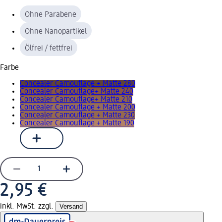
Ohne Parabene
Ohne Nanopartikel
Ölfrei / fettfrei
Farbe
Concealer Camouflage + Matte 280
Concealer Camouflage+ Matte 240
Concealer Camouflage+ Matte 210
Concealer Camouflage + Matte 200
Concealer Camouflage + Matte 230
Concealer Camouflage + Matte 190
2,95 €
inkl. MwSt. zzgl.
Versand