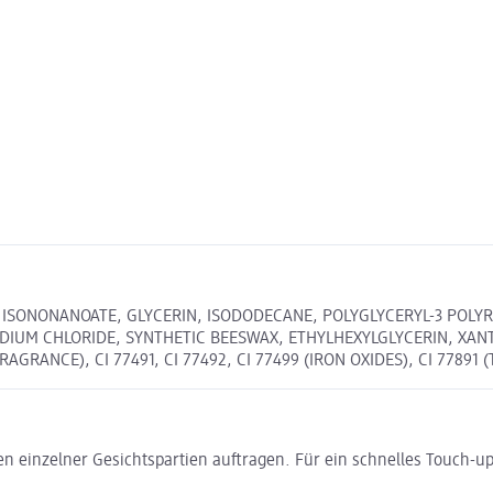
L ISONONANOATE, GLYCERIN, ISODODECANE, POLYGLYCERYL-3 POLYR
DIUM CHLORIDE, SYNTHETIC BEESWAX, ETHYLHEXYLGLYCERIN, XAN
RANCE), CI 77491, CI 77492, CI 77499 (IRON OXIDES), CI 77891 (
n einzelner Gesichtspartien auftragen. Für ein schnelles Touch-