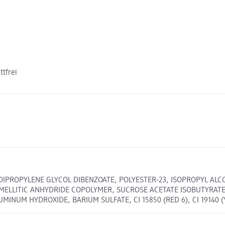
tfrei
 DIPROPYLENE GLYCOL DIBENZOATE, POLYESTER-23, ISOPROPYL AL
ELLITIC ANHYDRIDE COPOLYMER, SUCROSE ACETATE ISOBUTYRATE, 
NUM HYDROXIDE, BARIUM SULFATE, CI 15850 (RED 6), CI 19140 (YE