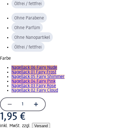
Ölfrei / fettfrei
Ohne Parabene
Ohne Parfüm
Ohne Nanopartikel
Ölfrei / fettfrei
Farbe
Nagellack 06 Fairy Nude
Nagellack 01 Fairy Frost
Nagellack 05 Fairy Shimmer
Nagellack 04 Fairy Pink
Nagellack 03 Fairy Rose
Nagellack 02 Fairy Cloud
1,95 €
inkl. MwSt. zzgl.
Versand