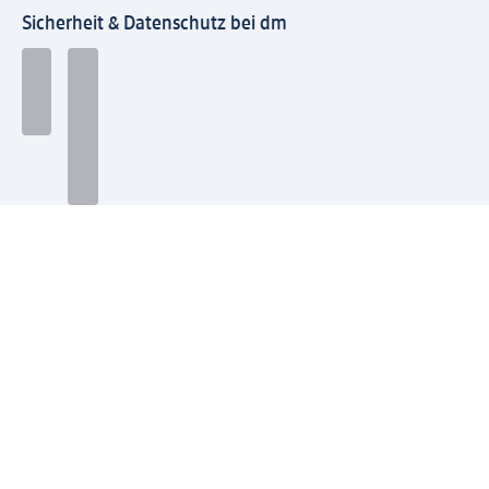
Sicherheit & Datenschutz bei dm
Zahlungsarten bei dm
Bei dm-med können die Zahlungsarten abweichen.
Mit dm verbinden