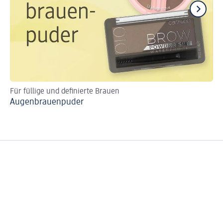
Für füllige und definierte Brauen
In
Augenbrauenpuder
Au