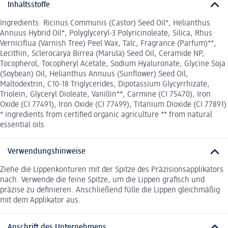
Inhaltsstoffe
Ingredients: Ricinus Communis (Castor) Seed Oil*, Helianthus
Annuus Hybrid Oil*, Polyglyceryl-3 Polyricinoleate, Silica, Rhus
Verniciflua (Varnish Tree) Peel Wax, Talc, Fragrance (Parfum)**,
Lecithin, Sclerocarya Birrea (Marula) Seed Oil, Ceramide NP,
Tocopherol, Tocopheryl Acetate, Sodium Hyaluronate, Glycine Soja
(Soybean) Oil, Helianthus Annuus (Sunflower) Seed Oil,
Maltodextrin, C10-18 Triglycerides, Dipotassium Glycyrrhizate,
Triolein, Glyceryl Dioleate, Vanillin**, Carmine (CI 75470), Iron
Oxide (CI 77491), Iron Oxide (CI 77499), Titanium Dioxide (CI 77891)
* ingredients from certified organic agriculture ** from natural
essential oils
Verwendungshinweise
Ziehe die Lippenkonturen mit der Spitze des Präzisionsapplikators
nach. Verwende die feine Spitze, um die Lippen grafisch und
präzise zu definieren. Anschließend fülle die Lippen gleichmäßig
mit dem Applikator aus.
Anschrift des Unternehmens