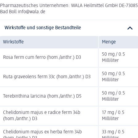
Pharmazeutisches Unternehmen: WALA Heilmittel GmbH DE-73085
Bad Boll info@wala.de
Wirkstoffe und sonstige Bestandteile
Wirkstoffe
Menge
50 mg / 0.5
Rosa ferm cum ferro (hom./anthr.) D3
Milliliter
50 mg / 0.5
Ruta graveolens ferm 33c (hom./anthr.) D3
Milliliter
50 mg / 0.5
Terebinthina laricina (hom./anthr.) D5
Milliliter
Chelidonium majus e radice ferm 34b
17 mg / 0.5
(hom./anthr.) D3
Milliliter
Chelidonium majus ex herba ferm 34b
33 mg / 0.5