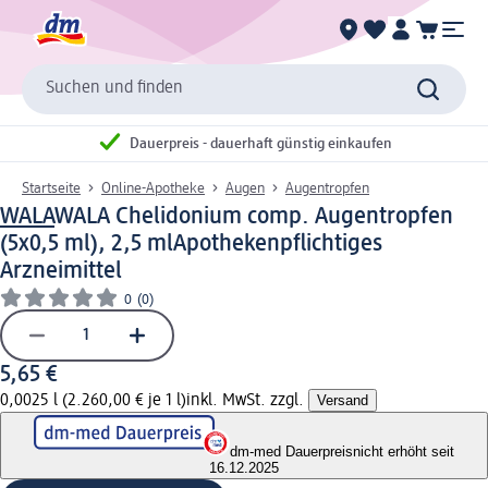
Suchen und finden
Dauerpreis - dauerhaft günstig einkaufen
Startseite
Online-Apotheke
Augen
Augentropfen
WALA
WALA Chelidonium comp. Augentropfen
(5x0,5 ml), 2,5 ml
Apothekenpflichtiges
Arzneimittel
0
(0)
5,65 €
0,0025 l (2.260,00 € je 1 l)
inkl. MwSt. zzgl.
Versand
dm-med Dauerpreis
nicht erhöht seit
16.12.2025