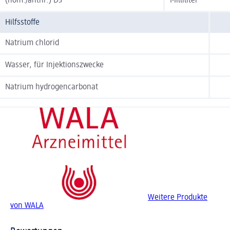
(hom./anthr.) D3
Milliliter
Hilfsstoffe
Natrium chlorid
Wasser, für Injektionszwecke
Natrium hydrogencarbonat
Weitere Produkte
von WALA