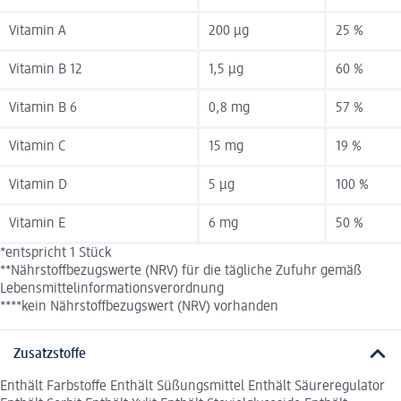
Vitamin A
200 µg
25 %
Vitamin B 12
1,5 µg
60 %
Vitamin B 6
0,8 mg
57 %
Vitamin C
15 mg
19 %
Vitamin D
5 µg
100 %
Vitamin E
6 mg
50 %
*entspricht 1 Stück
**Nährstoffbezugswerte (NRV) für die tägliche Zufuhr gemäß
Lebensmittelinformationsverordnung
****kein Nährstoffbezugswert (NRV) vorhanden
Zusatzstoffe
Enthält Farbstoffe Enthält Süßungsmittel Enthält Säureregulator