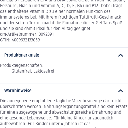
Omega-3-Fettsäuren EPA und DHA sowie die acht Vitamine Biotin,
Folsäure, Niacin und Vitamin A, C, D, E, B6 und B12. Dabei trägt
das enthaltene Vitamin D zu einer normalen Funktion des
Immunsystems bei. Mit ihrem fruchtigen Tuttifrutti-Geschmack
und der soften Textur macht die Einnahme dieser Gel-Tabs Spaß
und sie sind damit ideal für den Alltag geeignet.
dm-Artikelnummer: 3092391
GTIN: 4009932133059
Produktmerkmale
Produkteigenschaften:
Glutenfrei, Laktosefrei
Warnhinweise
Die angegebene empfohlene tägliche Verzehrsmenge darf nicht
überschritten werden. Nahrungsergänzungsmittel sind kein Ersatz
für eine ausgewogene und abwechslungsreiche Ernährung und
eine gesunde Lebensweise. Für kleine Kinder unzugänglich
aufbewahren. Für Kinder unter 4 Jahren ist das