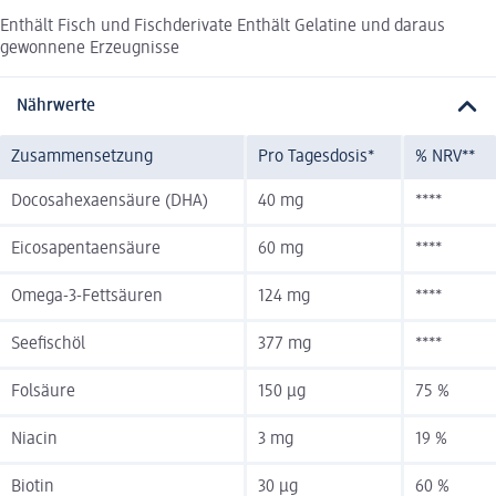
Enthält Fisch und Fischderivate Enthält Gelatine und daraus
gewonnene Erzeugnisse
Nährwerte
Zusammensetzung
Pro Tagesdosis*
% NRV**
Docosahexaensäure (DHA)
40 mg
****
Eicosapentaensäure
60 mg
****
Omega-3-Fettsäuren
124 mg
****
Seefischöl
377 mg
****
Folsäure
150 µg
75 %
Niacin
3 mg
19 %
Biotin
30 µg
60 %