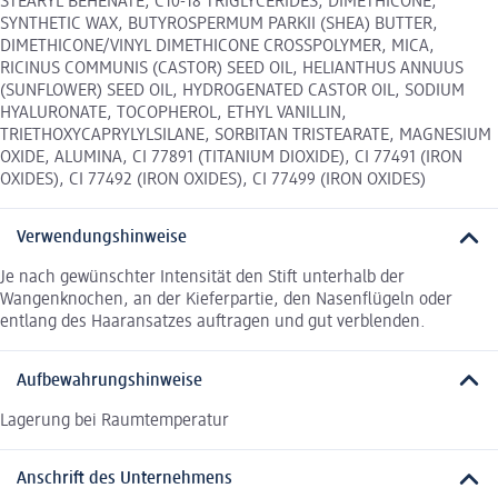
STEARYL BEHENATE, C10-18 TRIGLYCERIDES, DIMETHICONE,
SYNTHETIC WAX, BUTYROSPERMUM PARKII (SHEA) BUTTER,
DIMETHICONE/VINYL DIMETHICONE CROSSPOLYMER, MICA,
RICINUS COMMUNIS (CASTOR) SEED OIL, HELIANTHUS ANNUUS
(SUNFLOWER) SEED OIL, HYDROGENATED CASTOR OIL, SODIUM
HYALURONATE, TOCOPHEROL, ETHYL VANILLIN,
TRIETHOXYCAPRYLYLSILANE, SORBITAN TRISTEARATE, MAGNESIUM
OXIDE, ALUMINA, CI 77891 (TITANIUM DIOXIDE), CI 77491 (IRON
OXIDES), CI 77492 (IRON OXIDES), CI 77499 (IRON OXIDES)
Verwendungshinweise
Je nach gewünschter Intensität den Stift unterhalb der
Wangenknochen, an der Kieferpartie, den Nasenflügeln oder
entlang des Haaransatzes auftragen und gut verblenden.
Aufbewahrungshinweise
Lagerung bei Raumtemperatur
Anschrift des Unternehmens