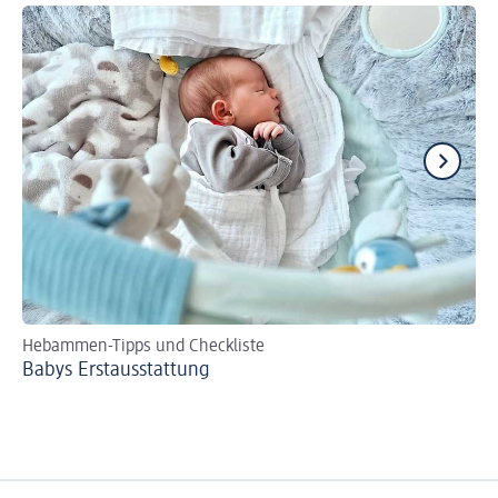
Hebammen-Tipps und Checkliste
Se
Babys Erst­aus­stattung
Bi
zer