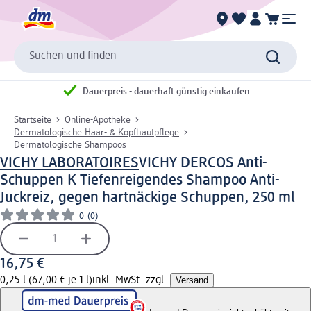
Suchen und finden
Dauerpreis - dauerhaft günstig einkaufen
Startseite
Online-Apotheke
Dermatologische Haar- & Kopfhautpflege
Dermatologische Shampoos
VICHY LABORATOIRES
VICHY DERCOS Anti-
Schuppen K Tiefenreigendes Shampoo Anti-
Juckreiz, gegen hartnäckige Schuppen, 250 ml
0
(0)
16,75 €
0,25 l (67,00 € je 1 l)
inkl. MwSt. zzgl.
Versand