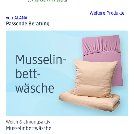
Weitere Produkte
von ALANA
Passende Beratung
Weich & atmungsaktiv
10 
Musselinbettwäsche
Ge