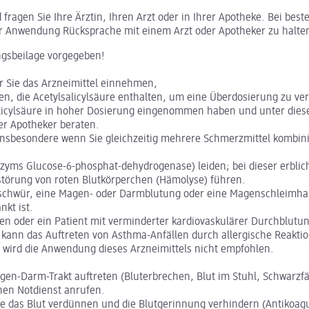
ragen Sie Ihre Ärztin, Ihren Arzt oder in Ihrer Apotheke. Bei bes
r Anwendung Rücksprache mit einem Arzt oder Apotheker zu halte
ngsbeilage vorgegeben!
or Sie das Arzneimittel einnehmen,
n, die Acetylsalicylsäure enthalten, um eine Überdosierung zu ve
alicylsäure in hoher Dosierung eingenommen haben und unter dies
der Apotheker beraten.
sbesondere wenn Sie gleichzeitig mehrere Schmerzmittel kombinie
ms Glucose-6-phosphat-dehydrogenase) leiden; bei dieser erbliche
störung von roten Blutkörperchen (Hämolyse) führen.
chwür, eine Magen- oder Darmblutung oder eine Magenschleimhau
nkt ist.
en oder ein Patient mit verminderter kardiovaskulärer Durchblutun
kann das Auftreten von Asthma-Anfällen durch allergische Reakti
ll wird die Anwendung dieses Arzneimittels nicht empfohlen.
-Darm-Trakt auftreten (Bluterbrechen, Blut im Stuhl, Schwarzfär
chen Notdienst anrufen.
ie das Blut verdünnen und die Blutgerinnung verhindern (Antikoag