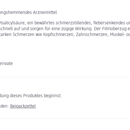
dungshemmendes Arzneimittel
tylsalicylsäure, ein bewährtes schmerzstillendes, fiebersenkende
 schnell auf und sorgen für eine zügige Wirkung. Der Filmüberzug e
starken Schmerzen wie Kopfschmerzen, Zahnschmerzen, Muskel- od
erivate
ndung dieses Produktes beginnst.
aden:
Beipackzettel