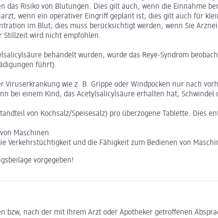
n das Risiko von Blutungen. Dies gilt auch, wenn die Einnahme ber
t, wenn ein operativer Eingriff geplant ist; dies gilt auch für kle
ntration im Blut; dies muss berücksichtigt werden, wenn Sie Arzn
Stillzeit wird nicht empfohlen.
tylsalicylsäure behandelt wurden, wurde das Reye-Syndrom beobach
ädigungen führt).
iner Viruserkrankung wie z. B. Grippe oder Windpocken nur nach v
nn bei einem Kind, das Acetylsalicylsäure erhalten hat, Schwindel
standteil von Kochsalz/Speisesalz) pro überzogene Tablette. Dies 
n von Maschinen
 die Verkehrstüchtigkeit und die Fähigkeit zum Bedienen von Maschi
ngsbeilage vorgegeben!
 bzw, nach der mit Ihrem Arzt oder Apotheker getroffenen Absprac