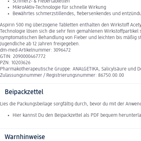
Schmerz‑ & Fiebertabletten
MikroAktiv-Technologie für schnelle Wirkung
Bewährtes schmerzstillendes, fiebersenkendes und entzün
Aspirin 500 mg überzogene Tabletten enthalten den Wirkstoff Ace
Technologie lösen sich die sehr fein gemahlenen Wirkstoffpartikel
symptomatischen Behandlung von Fieber und leichten bis mäßig 
Jugendliche ab 12 Jahren freigegeben.
dm-med-Artikelnummer: 3096472
GTIN: 2090000467772
PZN: 10203626
Pharmakotherapeutische Gruppe: ANALGETIKA, Salicylsäure und D
Zulassungsnummer / Registrierungsnummer: 86750.00.00
Beipackzettel
Lies die Packungsbeilage sorgfältig durch, bevor du mit der Anwe
Hier kannst Du den Beipackzettel als PDF bequem herunterl
Warnhinweise