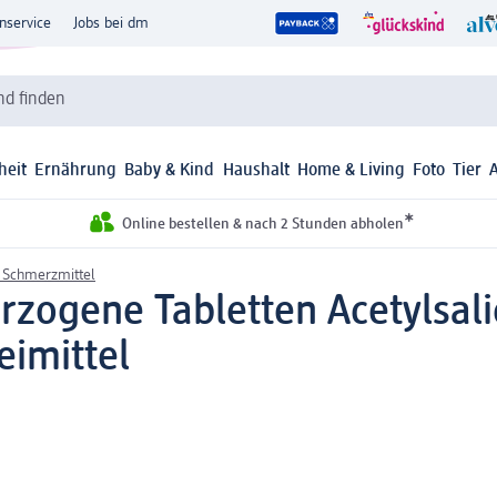
nservice
Jobs bei dm
d finden
heit
Ernährung
Baby & Kind
Haushalt
Home & Living
Foto
Tier
*
Online bestellen & nach 2 Stunden abholen
& Schmerzmittel
zogene Tabletten Acetylsali
eimittel