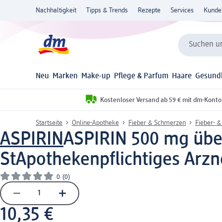
Nachhaltigkeit
Tipps & Trends
Rezepte
Services
Kunde
Suchen un
Neu
Marken
Make-up
Pflege & Parfum
Haare
Gesund
Kostenloser Versand ab 59 € mit dm-Konto
Startseite
Online-Apotheke
Fieber & Schmerzen
Fieber- 
ASPIRIN
ASPIRIN 500 mg über
St
Apothekenpflichtiges Arzn
0
(0)
10,35 €