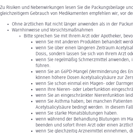
Zu Risiken und Nebenwirkungen lesen Sie die Packungsbeilage und f
gleichzeitigem Gebrauch von Medikamenten empfehlen wir, vor de
Ohne ärztlichen Rat nicht länger anwenden als in der Packu
Warnhinweise und Vorsichtsmaßnahmen
Bitte sprechen Sie mit Ihrem Arzt oder Apotheker, bev
wenn Sie mit anderen Produkten behandelt werde
wenn Sie über einen längeren Zeitraum Acetyls
Dosis, sondern lassen Sie sich von Ihrem Arzt o
wenn Sie regelmäßig Schmerzmittel anwenden, in
führen.
wenn Sie an G6PD-Mangel (Verminderung des Enzy
können höhere Dosen Acetylsalicylsäure zur Zer
wenn Sie schon einmal ein Magen- oder Darmges
wenn Ihre Nieren- oder Leberfunktion eingeschrä
wenn Sie an eingeschränkter Nierenfunktion leid
wenn Sie Asthma haben; bei manchen Patienten 
Acetylsalicylsäure bedingt werden. In diesem Fa
wenn Sie starke Monatsblutungen haben.
wenn während der Behandlung Blutungen im Magen
beenden und sofort Ihren Arzt oder einen ärztli
wenn Sie gleichzeitig Arzneimittel einnehmen, d