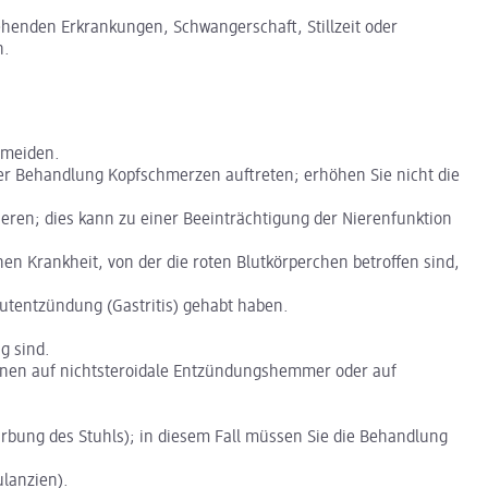
tehenden Erkrankungen, Schwangerschaft, Stillzeit oder
n.
rmeiden.
er Behandlung Kopfschmerzen auftreten; erhöhen Sie nicht die
ren; dies kann zu einer Beeinträchtigung der Nierenfunktion
n Krankheit, von der die roten Blutkörperchen betroffen sind,
tentzündung (Gastritis) gehabt haben.
g sind.
onen auf nichtsteroidale Entzündungshemmer oder auf
bung des Stuhls); in diesem Fall müssen Sie die Behandlung
ulanzien).