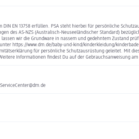
DIN EN 13758 erfüllen. PSA steht hierbei für persönliche Schutza
n des AS-NZS (Australisch-Neuseeländischer Standard) bezüglich 
s lassen wir die Grundware in nassem und gedehntem Zustand prüf
unter https://www.dm.de/baby-und-kind/kinderkleidung/kinderbadem
ätserklärung für persönliche Schutzausrüstung geleitet. Mit diese
eitere Informationen findest Du auf der Gebrauchsanweisung am j
e ServiceCenter@dm.de