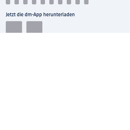
Jetzt die dm-App herunterladen
Impressum dm
Datenschutz dm
Einwilligungsverwaltung
Nutzungsbedingungen
AGB dm
Vertrag widerrufen und Widerrufsbelehrung dm
Streitschlichtung
Entsorgung und Rücknahme von Elektro-Altgeräten und
Batterien
Information zur Barrierefreiheit
Meldesystem
dm-med Rechtstexte