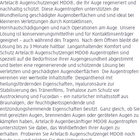
Artelac® Augenschutzengel MDO®, die Ihr Auge regeneriert und
nachhaltig schützt. Diese Augentropfen unterstützen die
Wundheilung geschädigter Augenoberflächen und sind ideal bei
kleineren Verletzungen durch Kontaktlinsen,
Hornhautschädigungen und nach Operationen am Auge. Unsere
Lösung ist konservierungsmittelfrei und für Kontaktlinsenträger
geeignet – auch während des Tragens. Nach dem Öffnen bleibt die
Lösung bis zu 3 Monate haltbar. Langanhaltender Komfort und
Schutz Artelac® Augenschutzengel MDO® Augentropfen sind
speziell auf die Bedürfnisse Ihrer Augengesundheit abgestimmt
und bieten eine regenerierende und schützende Lösung bei
verletzten und geschädigten Augenoberflächen. Die Augentropfen
vereinen vier wertvolle Inhaltstoffe: Dexpanthenol mit
heilungsfördernden Eigenschaften, Hyaluronsäure zur
Stabilisierung des Tränenfilms, Trehalose zum Schutz vor
Austrocknung und Fucoidan – ein natürlicher Inhaltsstoff aus
Braunalgen, der feuchtigkeitsspendende und
entzündungshemmende Eigenschaften besitzt. Ganz gleich, ob Sie
mit gereizten Augen, brennenden Augen oder geröteten Augen zu
kämpfen haben, Artelac® Augenbesänftiger MDO® Augentropfen
unterstützen Sie dabei, das Wohlbefinden Ihrer Augen zu
erhalten. Probieren Sie Artelac® Augenschutzengel MDO® noch