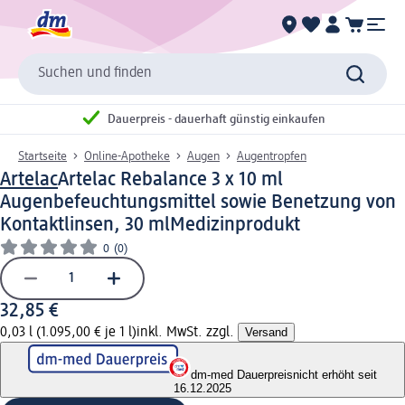
Suchen und finden
Dauerpreis - dauerhaft günstig einkaufen
Startseite
Online-Apotheke
Augen
Augentropfen
Artelac
Artelac Rebalance 3 x 10 ml
Augenbefeuchtungsmittel sowie Benetzung von
Kontaktlinsen, 30 ml
Medizinprodukt
0
(0)
32,85 €
0,03 l (1.095,00 € je 1 l)
inkl. MwSt. zzgl.
Versand
dm-med Dauerpreis
nicht erhöht seit
16.12.2025