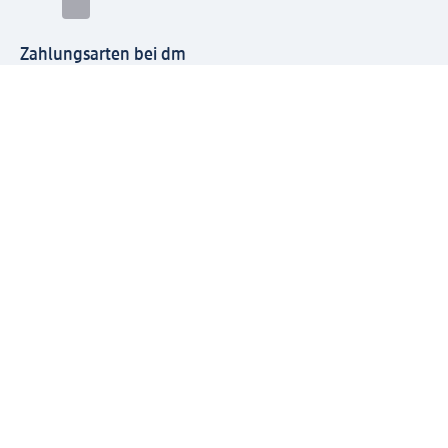
Zahlungsarten bei dm
Bei dm-med können die Zahlungsarten abweichen.
Mit dm verbinden
Jetzt die dm-App herunterladen