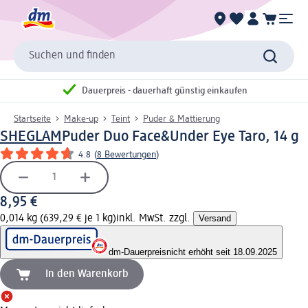
Suchen und finden
Dauerpreis - dauerhaft günstig einkaufen
Startseite
Make-up
Teint
Puder & Mattierung
SHEGLAM
Puder Duo Face&Under Eye Taro, 14 g
4.8
(
8 Bewertungen
)
8,95 €
0,014 kg (639,29 € je 1 kg)
inkl. MwSt. zzgl.
Versand
dm-Dauerpreis
nicht erhöht seit 18.09.2025
In den Warenkorb