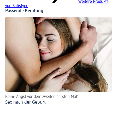
Weitere Produkte
von Satisfyer
Passende Beratung
Keine Angst vor dem zweiten "ersten Mal"
Gut
Sex nach der Geburt
Di