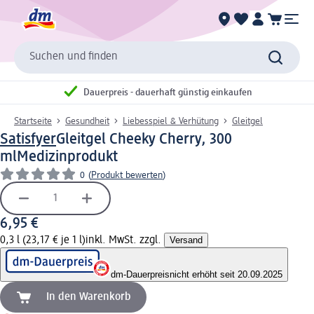
Suchen und finden
Dauerpreis - dauerhaft günstig einkaufen
Startseite
Gesundheit
Liebesspiel & Verhütung
Gleitgel
Satisfyer
Gleitgel Cheeky Cherry, 300
ml
Medizinprodukt
0
(
Produkt bewerten
)
6,95 €
0,3 l (23,17 € je 1 l)
inkl. MwSt. zzgl.
Versand
dm-Dauerpreis
nicht erhöht seit 20.09.2025
In den Warenkorb