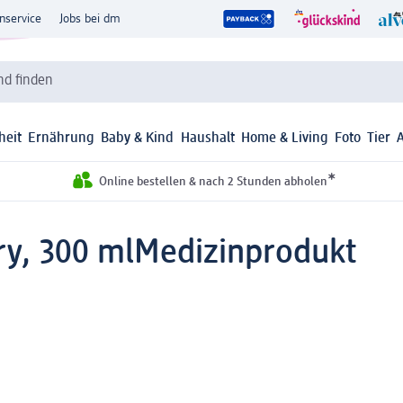
nservice
Jobs bei dm
d finden
heit
Ernährung
Baby & Kind
Haushalt
Home & Living
Foto
Tier
*
Online bestellen & nach 2 Stunden abholen
ry, 300 ml
Medizinprodukt