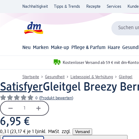
Nachhaltigkeit
Tipps & Trends
Rezepte
Services
Kunde
Suchen un
Neu
Marken
Make-up
Pflege & Parfum
Haare
Gesund
Kostenloser Versand ab 59 € mit dm-Konto
Startseite
Gesundheit
Liebesspiel & Verhütung
Gleitgel
Satisfyer
Gleitgel Breezy Ber
0
(
Produkt bewerten
)
6,95 €
0,3 l (23,17 € je 1 l)
inkl. MwSt. zzgl.
Versand