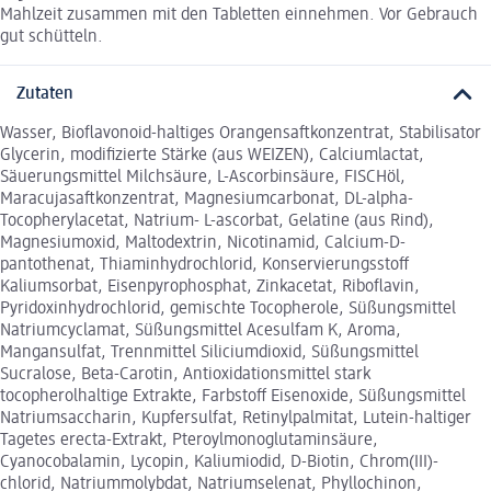
Mahlzeit zusammen mit den Tabletten einnehmen. Vor Gebrauch
gut schütteln.
Zutaten
Wasser, Bioflavonoid-haltiges Orangensaftkonzentrat, Stabilisator
Glycerin, modifizierte Stärke (aus WEIZEN), Calciumlactat,
Säuerungsmittel Milchsäure, L-Ascorbinsäure, FISCHöl,
Maracujasaftkonzentrat, Magnesiumcarbonat, DL-alpha-
Tocopherylacetat, Natrium- L-ascorbat, Gelatine (aus Rind),
Magnesiumoxid, Maltodextrin, Nicotinamid, Calcium-D-
pantothenat, Thiaminhydrochlorid, Konservierungsstoff
Kaliumsorbat, Eisenpyrophosphat, Zinkacetat, Riboflavin,
Pyridoxinhydrochlorid, gemischte Tocopherole, Süßungsmittel
Natriumcyclamat, Süßungsmittel Acesulfam K, Aroma,
Mangansulfat, Trennmittel Siliciumdioxid, Süßungsmittel
Sucralose, Beta-Carotin, Antioxidationsmittel stark
tocopherolhaltige Extrakte, Farbstoff Eisenoxide, Süßungsmittel
Natriumsaccharin, Kupfersulfat, Retinylpalmitat, Lutein-haltiger
Tagetes erecta-Extrakt, Pteroylmonoglutaminsäure,
Cyanocobalamin, Lycopin, Kaliumiodid, D-Biotin, Chrom(III)-
chlorid, Natriummolybdat, Natriumselenat, Phyllochinon,