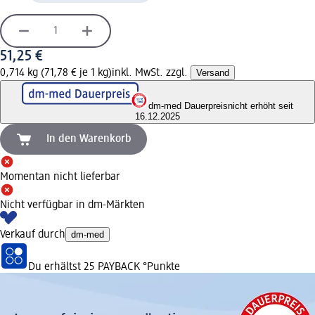
51,25 €
0,714 kg (71,78 € je 1 kg)
inkl. MwSt. zzgl.
Versand
dm-med Dauerpreis
nicht erhöht seit
16.12.2025
In den Warenkorb
Momentan nicht lieferbar
Nicht verfügbar in dm-Märkten
Verkauf durch
dm-med
Du erhältst
25 PAYBACK
°Punkte