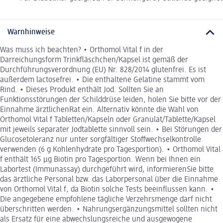
Warnhinweise
Was muss ich beachten? • Orthomol Vital f in der
Darreichungsform Trinkfläschchen/Kapsel ist gemäß der
Durchführungsverordnung (EU) Nr. 828/2014 glutenfrei. Es ist
außerdem lactosefrei. • Die enthaltene Gelatine stammt vom
Rind. • Dieses Produkt enthält Jod. Sollten Sie an
Funktionsstörungen der Schilddrüse leiden, holen Sie bitte vor der
Einnahme ärztlichenRat ein. Alternativ könnte die Wahl von
Orthomol Vital f Tabletten/Kapseln oder Granulat/Tablette/Kapsel
mit jeweils separater Jodtablette sinnvoll sein. • Bei Störungen der
Glucosetoleranz nur unter sorgfältiger Stoffwechselkontrolle
verwenden (6 g Kohlenhydrate pro Tagesportion). • Orthomol Vital
f enthält 165 µg Biotin pro Tagesportion. Wenn bei Ihnen ein
Labortest (Immunassay) durchgeführt wird, informierenSie bitte
das ärztliche Personal bzw. das Laborpersonal über die Einnahme
von Orthomol Vital f, da Biotin solche Tests beeinflussen kann. •
Die angegebene empfohlene tägliche Verzehrsmenge darf nicht
überschritten werden. • Nahrungsergänzungsmittel sollten nicht
als Ersatz für eine abwechslungsreiche und ausgewogene