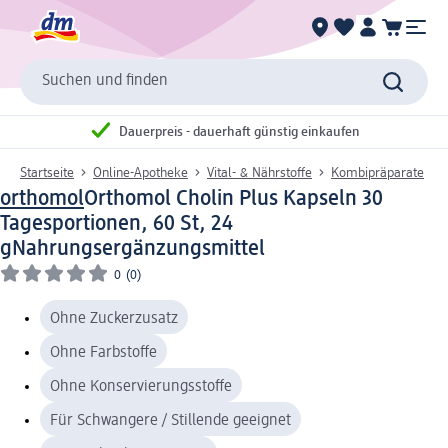
Suchen und finden
Dauerpreis - dauerhaft günstig einkaufen
Startseite
Online-Apotheke
Vital- & Nährstoffe
Kombipräparate
orthomol
Orthomol Cholin Plus Kapseln 30
Tagesportionen, 60 St, 24
g
Nahrungsergänzungsmittel
0
(0)
Ohne Zuckerzusatz
Ohne Farbstoffe
Ohne Konservierungsstoffe
Für Schwangere / Stillende geeignet