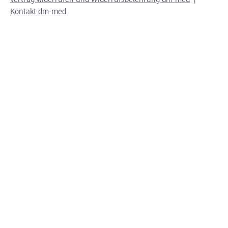
Vertrag widerrufen und Widerrufsbelehrung dm-med
Kontakt dm-med