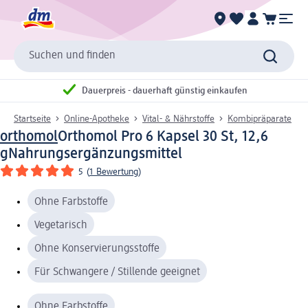
Suchen und finden
Dauerpreis - dauerhaft günstig einkaufen
Startseite
Online-Apotheke
Vital- & Nährstoffe
Kombipräparate
orthomol
Orthomol Pro 6 Kapsel 30 St, 12,6
g
Nahrungsergänzungsmittel
5
(
1 Bewertung
)
Ohne Farbstoffe
Vegetarisch
Ohne Konservierungsstoffe
Für Schwangere / Stillende geeignet
Ohne Farbstoffe