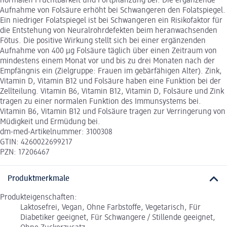
normalen Fruchtbarkeit und Fortpflanzung bei. Die ergänzende
Aufnahme von Folsäure erhöht bei Schwangeren den Folatspiegel.
Ein niedriger Folatspiegel ist bei Schwangeren ein Risikofaktor für
die Entstehung von Neuralrohrdefekten beim heranwachsenden
Fötus. Die positive Wirkung stellt sich bei einer ergänzenden
Aufnahme von 400 µg Folsäure täglich über einen Zeitraum von
mindestens einem Monat vor und bis zu drei Monaten nach der
Empfängnis ein (Zielgruppe: Frauen im gebärfähigen Alter). Zink,
Vitamin D, Vitamin B12 und Folsäure haben eine Funktion bei der
Zellteilung. Vitamin B6, Vitamin B12, Vitamin D, Folsäure und Zink
tragen zu einer normalen Funktion des Immunsystems bei.
Vitamin B6, Vitamin B12 und Folsäure tragen zur Verringerung von
Müdigkeit und Ermüdung bei.
dm-med-Artikelnummer: 3100308
GTIN: 4260022699217
PZN: 17206467
Produktmerkmale
Produkteigenschaften:
Laktosefrei, Vegan, Ohne Farbstoffe, Vegetarisch, Für
Diabetiker geeignet, Für Schwangere / Stillende geeignet,