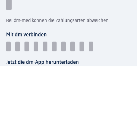
Bei dm-med können die Zahlungsarten abweichen.
Mit dm verbinden
Jetzt die dm-App herunterladen
Impressum dm
Datenschutz dm
Einwilligungsverwaltung
Nutzungsbedingungen
AGB dm
Vertrag widerrufen und Widerrufsbelehrung dm
Streitschlichtung