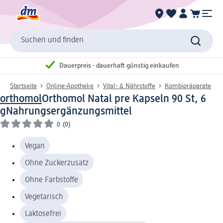
Suchen und finden
Dauerpreis - dauerhaft günstig einkaufen
Startseite
Online-Apotheke
Vital- & Nährstoffe
Kombipräparate
orthomol
Orthomol Natal pre Kapseln 90 St, 6
g
Nahrungsergänzungsmittel
0
(0)
Vegan
Ohne Zuckerzusatz
Ohne Farbstoffe
Vegetarisch
Laktosefrei