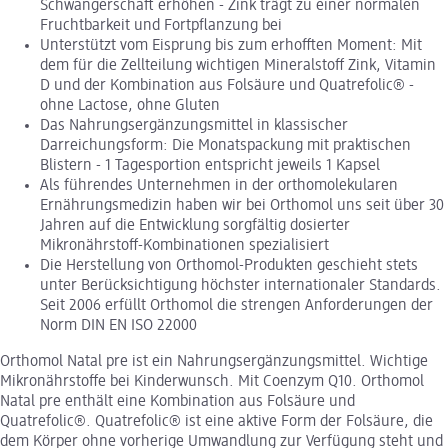
Schwangerschaft erhöhen - Zink trägt zu einer normalen
Fruchtbarkeit und Fortpflanzung bei
Unterstützt vom Eisprung bis zum erhofften Moment: Mit
dem für die Zellteilung wichtigen Mineralstoff Zink, Vitamin
D und der Kombination aus Folsäure und Quatrefolic® -
ohne Lactose, ohne Gluten
Das Nahrungsergänzungsmittel in klassischer
Darreichungsform: Die Monatspackung mit praktischen
Blistern - 1 Tagesportion entspricht jeweils 1 Kapsel
Als führendes Unternehmen in der orthomolekularen
Ernährungsmedizin haben wir bei Orthomol uns seit über 30
Jahren auf die Entwicklung sorgfältig dosierter
Mikronährstoff-Kombinationen spezialisiert
Die Herstellung von Orthomol-Produkten geschieht stets
unter Berücksichtigung höchster internationaler Standards.
Seit 2006 erfüllt Orthomol die strengen Anforderungen der
Norm DIN EN ISO 22000
Orthomol Natal pre ist ein Nahrungsergänzungsmittel. Wichtige
Mikronährstoffe bei Kinderwunsch. Mit Coenzym Q10. Orthomol
Natal pre enthält eine Kombination aus Folsäure und
Quatrefolic®. Quatrefolic® ist eine aktive Form der Folsäure, die
dem Körper ohne vorherige Umwandlung zur Verfügung steht und