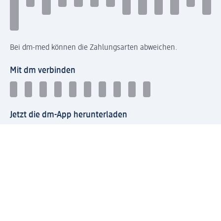
Bei dm-med können die Zahlungsarten abweichen.
Mit dm verbinden
Jetzt die dm-App herunterladen
Impressum dm
Datenschutz dm
Einwilligungsverwaltung
Nutzungsbedingungen
AGB dm
Vertrag widerrufen und Widerrufsbelehrung dm