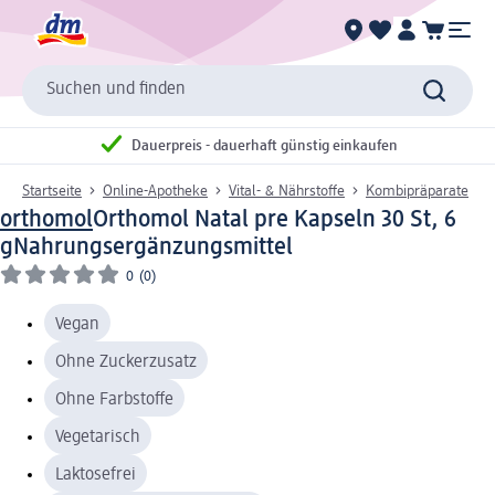
Suchen und finden
Dauerpreis - dauerhaft günstig einkaufen
Startseite
Online-Apotheke
Vital- & Nährstoffe
Kombipräparate
orthomol
Orthomol Natal pre Kapseln 30 St, 6
g
Nahrungsergänzungsmittel
0
(0)
Vegan
Ohne Zuckerzusatz
Ohne Farbstoffe
Vegetarisch
Laktosefrei