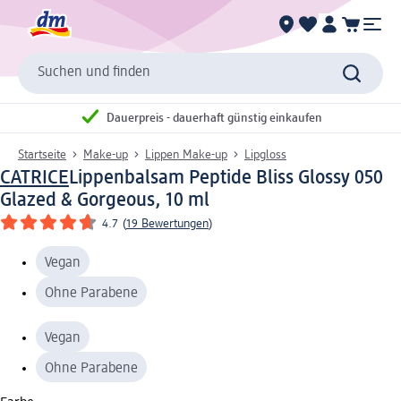
Suchen und finden
Dauerpreis - dauerhaft günstig einkaufen
Startseite
Make-up
Lippen Make-up
Lipgloss
CATRICE
Lippenbalsam Peptide Bliss Glossy 050
Glazed & Gorgeous, 10 ml
4.7
(
19 Bewertungen
)
Vegan
Ohne Parabene
Vegan
Ohne Parabene