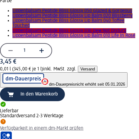
Farbe
Lippenbalsam Peptide Bliss Glossy 050 Glazed & Gorgeous
Lippenbalsam Peptide Bliss Glossy Lip Balm 020 Blissberry
Lippenbalsam Peptide Bliss Glossy Lip Balm 040 Toffee
Touched
Lippenbalsam Peptide Bliss Glossy 030 Dew Not Disturb
Lippenbalsam Peptide Bliss Glossy Lip Balm 010 Life In Rosé
3,45 €
0,01 l (345,00 € je 1 l)
inkl. MwSt. zzgl.
Versand
dm-Dauerpreis
nicht erhöht seit 05.01.2026
In den Warenkorb
Lieferbar
Standardversand 2-3 Werktage
Verfügbarkeit in einem dm-Markt prüfen