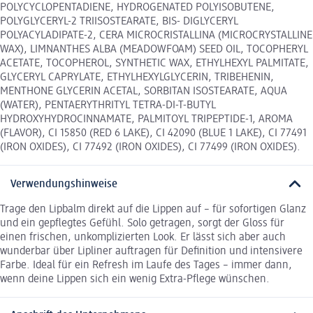
POLYCYCLOPENTADIENE, HYDROGENATED POLYISOBUTENE,
POLYGLYCERYL-2 TRIISOSTEARATE, BIS- DIGLYCERYL
POLYACYLADIPATE-2, CERA MICROCRISTALLINA (MICROCRYSTALLINE
WAX), LIMNANTHES ALBA (MEADOWFOAM) SEED OIL, TOCOPHERYL
ACETATE, TOCOPHEROL, SYNTHETIC WAX, ETHYLHEXYL PALMITATE,
GLYCERYL CAPRYLATE, ETHYLHEXYLGLYCERIN, TRIBEHENIN,
MENTHONE GLYCERIN ACETAL, SORBITAN ISOSTEARATE, AQUA
(WATER), PENTAERYTHRITYL TETRA-DI-T-BUTYL
HYDROXYHYDROCINNAMATE, PALMITOYL TRIPEPTIDE-1, AROMA
(FLAVOR), CI 15850 (RED 6 LAKE), CI 42090 (BLUE 1 LAKE), CI 77491
(IRON OXIDES), CI 77492 (IRON OXIDES), CI 77499 (IRON OXIDES).
Verwendungshinweise
Trage den Lipbalm direkt auf die Lippen auf – für sofortigen Glanz
und ein gepflegtes Gefühl. Solo getragen, sorgt der Gloss für
einen frischen, unkomplizierten Look. Er lässt sich aber auch
wunderbar über Lipliner auftragen für Definition und intensivere
Farbe. Ideal für ein Refresh im Laufe des Tages – immer dann,
wenn deine Lippen sich ein wenig Extra-Pflege wünschen.