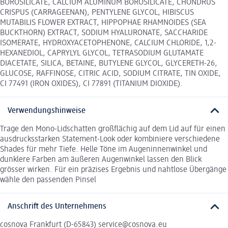
BOROSILICATE, CALCIUM ALUMINUM BOROSILICATE, CHONDRUS
CRISPUS (CARRAGEENAN), PENTYLENE GLYCOL, HIBISCUS
MUTABILIS FLOWER EXTRACT, HIPPOPHAE RHAMNOIDES (SEA
BUCKTHORN) EXTRACT, SODIUM HYALURONATE, SACCHARIDE
ISOMERATE, HYDROXYACETOPHENONE, CALCIUM CHLORIDE, 1,2-
HEXANEDIOL, CAPRYLYL GLYCOL, TETRASODIUM GLUTAMATE
DIACETATE, SILICA, BETAINE, BUTYLENE GLYCOL, GLYCERETH-26,
GLUCOSE, RAFFINOSE, CITRIC ACID, SODIUM CITRATE, TIN OXIDE,
CI 77491 (IRON OXIDES), CI 77891 (TITANIUM DIOXIDE).
Verwendungshinweise
Trage den Mono-Lidschatten großflächig auf dem Lid auf für einen
ausdrucksstarken Statement-Look oder kombiniere verschiedene
Shades für mehr Tiefe. Helle Töne im Augeninnenwinkel und
dunklere Farben am äußeren Augenwinkel lassen den Blick
grösser wirken. Für ein präzises Ergebnis und nahtlose Übergänge
wähle den passenden Pinsel
Anschrift des Unternehmens
cosnova Frankfurt (D-65843) service@cosnova.eu