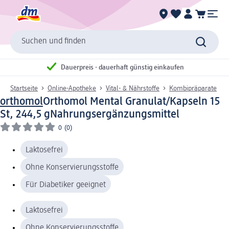
Suchen und finden
Dauerpreis - dauerhaft günstig einkaufen
Startseite
Online-Apotheke
Vital- & Nährstoffe
Kombipräparate
orthomol
Orthomol Mental Granulat/Kapseln 15
St, 244,5 g
Nahrungsergänzungsmittel
0
(0)
Laktosefrei
Ohne Konservierungsstoffe
Für Diabetiker geeignet
Laktosefrei
Ohne Konservierungsstoffe