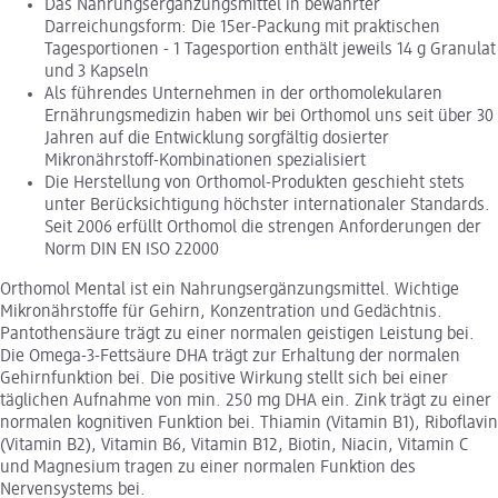
Das Nahrungsergänzungsmittel in bewährter
Darreichungsform: Die 15er-Packung mit praktischen
Tagesportionen - 1 Tagesportion enthält jeweils 14 g Granulat
und 3 Kapseln
Als führendes Unternehmen in der orthomolekularen
Ernährungsmedizin haben wir bei Orthomol uns seit über 30
Jahren auf die Entwicklung sorgfältig dosierter
Mikronährstoff-Kombinationen spezialisiert
Die Herstellung von Orthomol-Produkten geschieht stets
unter Berücksichtigung höchster internationaler Standards.
Seit 2006 erfüllt Orthomol die strengen Anforderungen der
Norm DIN EN ISO 22000
Orthomol Mental ist ein Nahrungsergänzungsmittel. Wichtige
Mikronährstoffe für Gehirn, Konzentration und Gedächtnis.
Pantothensäure trägt zu einer normalen geistigen Leistung bei.
Die Omega-3-Fettsäure DHA trägt zur Erhaltung der normalen
Gehirnfunktion bei. Die positive Wirkung stellt sich bei einer
täglichen Aufnahme von min. 250 mg DHA ein. Zink trägt zu einer
normalen kognitiven Funktion bei. Thiamin (Vitamin B1), Riboflavin
(Vitamin B2), Vitamin B6, Vitamin B12, Biotin, Niacin, Vitamin C
und Magnesium tragen zu einer normalen Funktion des
Nervensystems bei.