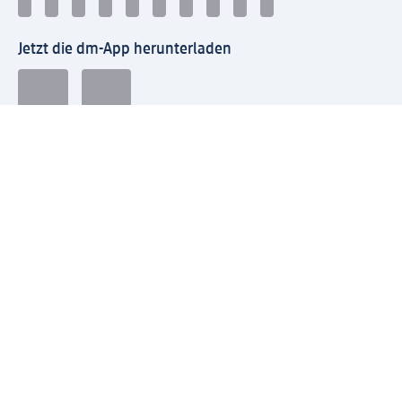
Jetzt die dm-App herunterladen
Impressum dm
Datenschutz dm
Einwilligungsverwaltung
Nutzungsbedingungen
AGB dm
Vertrag widerrufen und Widerrufsbelehrung dm
Streitschlichtung
Entsorgung und Rücknahme von Elektro-Altgeräten und
Batterien
Information zur Barrierefreiheit
Meldesystem
dm-med Rechtstexte