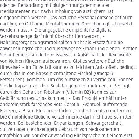
oder bei Behandlung mit blutgerinnungshemmenden
Medikamenten nur nach Einholung von ärztlichem Rat
eingenommen werden. Das ärztliche Personal entscheidet auch
darüber, ob Orthomol Mental vor einer Operation ggf. abgesetzt
werden muss. • Die angegebene empfohlene tägliche
Verzehrsmenge darf nicht überschritten werden. •
Nahrungsergänzungsmittel sollten nicht als Ersatz für eine
abwechslungsreiche und ausgewogene Ernährung dienen. Achten
Sie auf eine gesunde Lebensweise. • Außerhalb der Reichweite
von kleinen Kindern aufbewahren. Gibt es weitere nützliche
Hinweise? • Im Einzelfall kann es zu leichtem Aufstoßen, bedingt
durch das in den Kapseln enthaltene Fischöl (Omega-3-
Fettsäuren), kommen. Um das Aufstoßen zu vermeiden, können
Sie die Kapseln vor dem Schlafengehen einnehmen. • Bedingt
durch den Gehalt an Riboflavin (Vitamin B2) kann es zur
Gelbfärbung des Urins kommen. • Das Produkt enthält unter
anderem stark färbendes Beta-Carotin. Eventuell auftretende
Flecken, z.B. auf Kleidungsstücken, sind schlecht zu entfernen.
Die empfohlene tägliche Verzehrmenge darf nicht überschritten
werden. Bei bestehenden Erkrankungen, Schwangerschaft,
Stillzeit oder gleichzeitigem Gebrauch von Medikamenten
empfehlen wir, vor der Anwendung Rücksprache mit einem Arzt