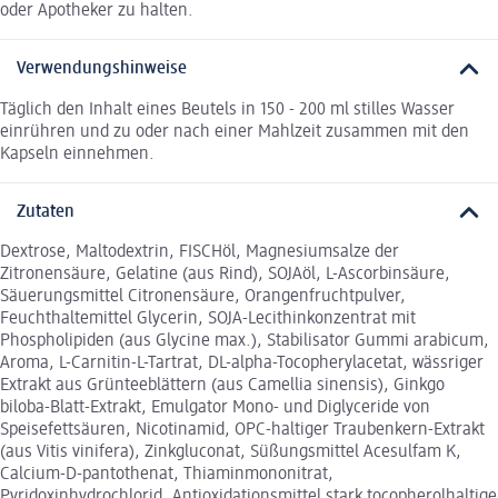
oder Apotheker zu halten.
Verwendungshinweise
Täglich den Inhalt eines Beutels in 150 - 200 ml stilles Wasser
einrühren und zu oder nach einer Mahlzeit zusammen mit den
Kapseln einnehmen.
Zutaten
Dextrose, Maltodextrin, FISCHöl, Magnesiumsalze der
Zitronensäure, Gelatine (aus Rind), SOJAöl, L-Ascorbinsäure,
Säuerungsmittel Citronensäure, Orangenfruchtpulver,
Feuchthaltemittel Glycerin, SOJA-Lecithinkonzentrat mit
Phospholipiden (aus Glycine max.), Stabilisator Gummi arabicum,
Aroma, L-Carnitin-L-Tartrat, DL-alpha-Tocopherylacetat, wässriger
Extrakt aus Grünteeblättern (aus Camellia sinensis), Ginkgo
biloba-Blatt-Extrakt, Emulgator Mono- und Diglyceride von
Speisefettsäuren, Nicotinamid, OPC-haltiger Traubenkern-Extrakt
(aus Vitis vinifera), Zinkgluconat, Süßungsmittel Acesulfam K,
Calcium-D-pantothenat, Thiaminmononitrat,
Pyridoxinhydrochlorid, Antioxidationsmittel stark tocopherolhaltige