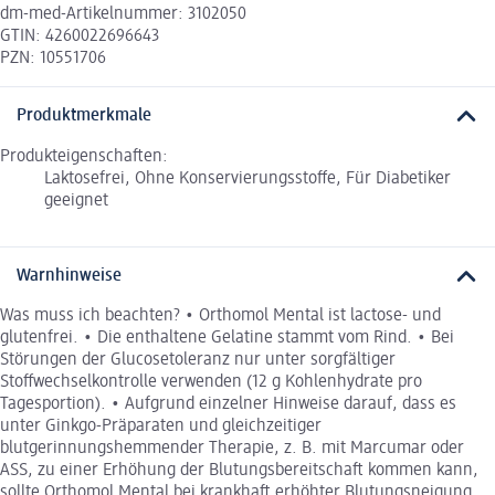
dm-med-Artikelnummer: 3102050
GTIN: 4260022696643
PZN: 10551706
Produktmerkmale
Produkteigenschaften:
Laktosefrei, Ohne Konservierungsstoffe, Für Diabetiker
geeignet
Warnhinweise
Was muss ich beachten? • Orthomol Mental ist lactose- und
glutenfrei. • Die enthaltene Gelatine stammt vom Rind. • Bei
Störungen der Glucosetoleranz nur unter sorgfältiger
Stoffwechselkontrolle verwenden (12 g Kohlenhydrate pro
Tagesportion). • Aufgrund einzelner Hinweise darauf, dass es
unter Ginkgo-Präparaten und gleichzeitiger
blutgerinnungshemmender Therapie, z. B. mit Marcumar oder
ASS, zu einer Erhöhung der Blutungsbereitschaft kommen kann,
sollte Orthomol Mental bei krankhaft erhöhter Blutungsneigung