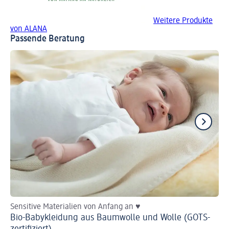
Weitere Produkte
von ALANA
Passende Beratung
Sensitive Materialien von Anfang an ♥
He
Bio-Babykleidung aus Baumwolle und Wolle (GOTS-
Ba
zertifiziert)