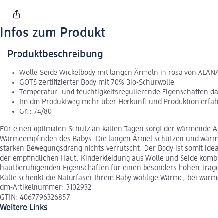
Infos zum Produkt
Produktbeschreibung
Wolle-Seide Wickelbody mit langen Ärmeln in rosa von ALAN
GOTS zertifizierter Body mit 70% Bio-Schurwolle
Temperatur- und feuchtigkeitsregulierende Eigenschaften d
Im dm Produktweg mehr über Herkunft und Produktion erfa
Gr.: 74/80
Für einen optimalen Schutz an kalten Tagen sorgt der wärmende AL
Wärmeempfinden des Babys. Die langen Ärmel schützen und wärmen 
starken Bewegungsdrang nichts verrutscht. Der Body ist somit ide
der empfindlichen Haut. Kinderkleidung aus Wolle und Seide kombin
hautberuhigenden Eigenschaften für einen besonders hohen Trageko
Kälte schenkt die Naturfaser Ihrem Baby wohlige Wärme, bei war
dm-Artikelnummer: 3102932
GTIN: 4067796326857
Weitere Links