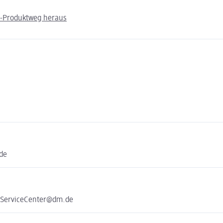
m-Produktweg heraus
ide
e ServiceCenter@dm.de