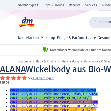
Nachhaltigkeit
Tipps & Trends
Rezepte
Services
Kunde
Suchen un
Neu
Marken
Make-up
Pflege & Parfum
Haare
Gesund
Kostenloser Versand ab 59 € mit dm-Konto
Startseite
Baby & Kind
Kinderkleidung
Baby Bodys & Stra
ALANA
Wickelbody aus Bio-Wo
5
(
3 Bewertungen
)
Farbe
Wickelbody aus Bio-Wolle und Seide, blau, Gr. 62/68
Wickelbody aus Bio-Wolle und Seide, türkis, Gr. 50/56
Wickelbody aus Bio-Wolle & Seide, grün, Gr. 50/56
Wickelbody aus Bio-Wolle und Seide, beere, Gr. 74/80
Wickelbody aus Bio-Wolle und Seide, natur, Gr. 46/48
Wickelbody aus Bio-Wolle und Seide, gelb, Gr. 74/80